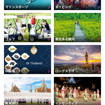
マリンスポーツ
ダイビング
ゴルフ
責任ある観光
GI製品
ロングステイ
インセンティブ
教育旅行