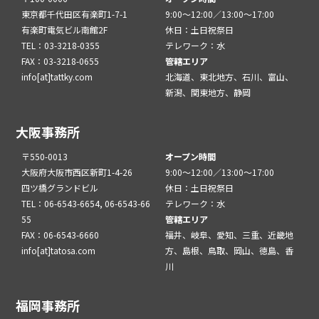
東京都千代田区有楽町1-7-1
9:00～12:00／13:00～17:00
有楽町電気ビル南館2F
休日：土日祝祭日
TEL：03-3218-0355
テレワーク：水
FAX：03-3218-0655
管轄エリア
info[at]tattky.com
北海道、東北地方、石川、富山、
新潟、関東地方、静岡
大阪事務所
〒550-0013
オープン時間
大阪府大阪市西区新町1-4-26
9:00～12:00／13:00～17:00
四ツ橋グランドビル
休日：土日祝祭日
TEL：06-6543-6654, 06-6543-66
テレワーク：水
55
管轄エリア
FAX：06-6543-6660
福井、岐阜、愛知、三重、近畿地
info[at]tatosa.com
方、島根、鳥取、岡山、徳島、香
川
福岡事務所