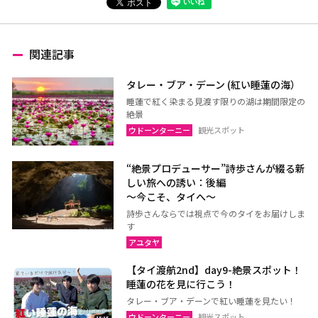
関連記事
タレー・ブア・デーン (紅い睡蓮の海）
睡蓮で紅く染まる見渡す限りの湖は期間限定の
絶景
ウドーンターニー
観光スポット
“絶景プロデューサー”詩歩さんが綴る新
しい旅への誘い：後編
～今こそ、タイへ～
詩歩さんならでは視点で今のタイをお届けしま
す
アユタヤ
【タイ渡航2nd】day9-絶景スポット！
睡蓮の花を見に行こう！
タレー・ブア・デーンで紅い睡蓮を見たい！
ウドーンターニー
観光スポット