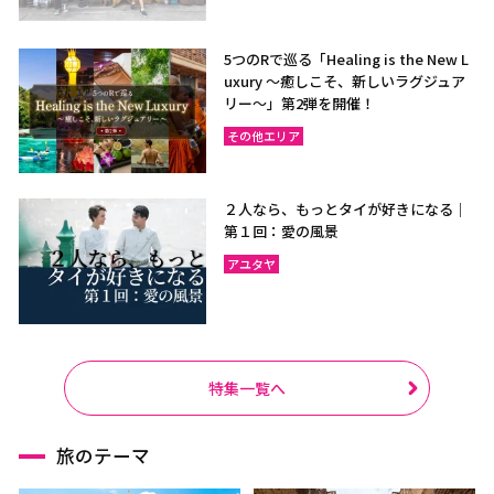
5つのRで巡る「Healing is the New L
uxury ～癒しこそ、新しいラグジュア
リー〜」第2弾を開催！
その他エリア
２人なら、もっとタイが好きになる｜
第１回：愛の風景
アユタヤ
特集一覧へ
旅のテーマ