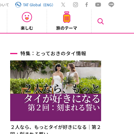
ついて
TAT Global（ENG）
楽しむ
旅のテーマ
【鉄道】
2026/08/03
特集：とっておきのタイ情報
２人なら、もっとタイが好きになる｜第２
回：刻まれる誓い