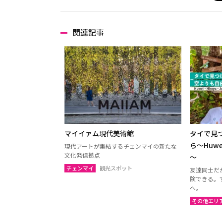
関連記事
マイイァム現代美術館
タイで見
ら～Huwe
現代アートが集結するチェンマイの新たな
文化発信拠点
～
チェンマイ
観光スポット
友達同士だ
険できる。
へ。
その他エリ