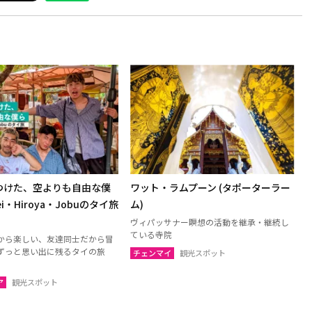
つけた、空よりも自由な僕
ワット・ラムプーン (タポーターラー
i・Hiroya・Jobuのタイ旅
ム)
ヴィパッサナー瞑想の活動を継承・継続し
ている寺院
から楽しい、友達同士だから冒
ずっと思い出に残るタイの旅
チェンマイ
観光スポット
ア
観光スポット