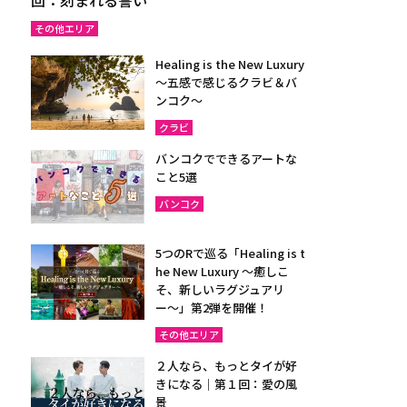
その他エリア
Healing is the New Luxury
～五感で感じるクラビ＆バ
ンコク～
クラビ
バンコクでできるアートな
こと5選
バンコク
5つのRで巡る「Healing is t
he New Luxury ～癒しこ
そ、新しいラグジュアリ
ー〜」第2弾を開催！
その他エリア
２人なら、もっとタイが好
きになる｜第１回：愛の風
景