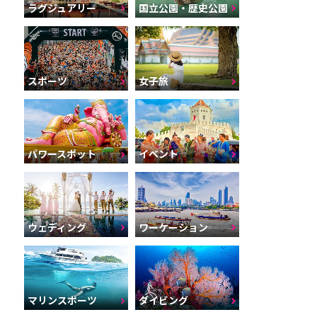
ラグジュアリー
国立公園・歴史公園
スポーツ
女子旅
パワースポット
イベント
ウェディング
ワーケーション
マリンスポーツ
ダイビング