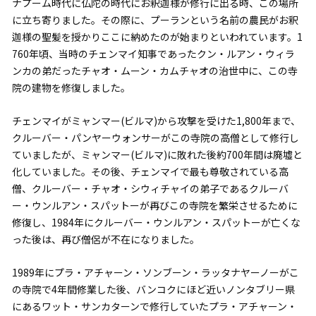
ナプーム時代に仏陀の時代にお釈迦様が修行に出る時、この場所
に立ち寄りました。その際に、プーランという名前の農民がお釈
迦様の聖髪を授かりここに納めたのが始まりといわれています。1
760年頃、当時のチェンマイ知事であったクン・ルアン・ウィラ
ンカの弟だったチャオ・ムーン・カムチャオの治世中に、この寺
院の建物を修復しました。
チェンマイがミャンマー(ビルマ)から攻撃を受けた1,800年まで、
クルーバー・パンヤーウォンサーがこの寺院の高僧として修行し
ていましたが、ミャンマー(ビルマ)に敗れた後約700年間は廃墟と
化していました。その後、チェンマイで最も尊敬されている高
僧、クルーバー・チャオ・シウィチャイの弟子であるクルーバ
ー・ウンルアン・スパットーが再びこの寺院を繁栄させるために
修復し、1984年にクルーバー・ウンルアン・スパットーが亡くな
った後は、再び僧侶が不在になりました。
1989年にプラ・アチャーン・ソンブーン・ラッタナヤーノーがこ
の寺院で4年間修業した後、バンコクにほど近いノンタブリー県
にあるワット・サンカターンで修行していたプラ・アチャーン・