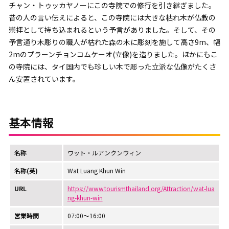
チャン・トゥッカヤノーにこの寺院での修行を引き継ぎました。
昔の人の言い伝えによると、この寺院には大きな枯れ木が仏教の
崇拝として持ち込まれるという予言がありました。そして、その
予言通り木彫りの職人が枯れた森の木に彫刻を施して高さ9m、幅
2mのプラーンチョンコムケーオ(立像)を造りました。ほかにもこ
の寺院には、タイ国内でも珍しい木で彫った立派な仏像がたくさ
ん安置されています。
基本情報
名称
ワット・ルアンクンウィン
名称(英)
Wat Luang Khun Win
URL
https://www.tourismthailand.org/Attraction/wat-lua
ng-khun-win
営業時間
07:00～16:00