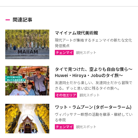
関連記事
マイイァム現代美術館
現代アートが集結するチェンマイの新たな文化
発信拠点
チェンマイ
観光スポット
タイで見つけた、空よりも自由な僕ら～
Huwei・Hiroya・Jobuのタイ旅～
友達同士だから楽しい、友達同士だから冒険で
きる。ずっと思い出に残るタイの旅へ。
その他エリア
観光スポット
ワット・ラムプーン (タポーターラーム)
ヴィパッサナー瞑想の活動を継承・継続してい
る寺院
チェンマイ
観光スポット