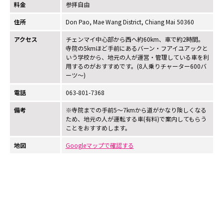
料金
参拝自由
住所
Don Pao, Mae Wang District, Chiang Mai 50360
アクセス
チェンマイ中心部から西へ約60km、車で約2時間。
寺院の5kmほど手前にあるバーン・フアイユアックと
いう学校から、地元の人が運営・管理している車を利
用するのがおすすめです。(8人乗りチャーター600バ
ーツ～)
電話
063-801-7368
備考
※寺院までの手前5～7kmから道がかなり険しくなる
ため、地元の人が運転する車(有料)で案内してもらう
ことをおすすめします。
地図
Googleマップで確認する