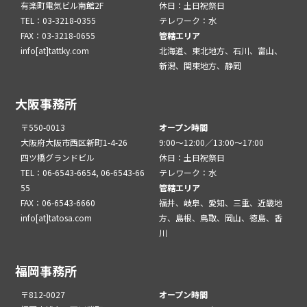
有楽町電気ビル南館2F
休日：土日祝祭日
TEL：03-3218-0355
テレワーク：水
FAX：03-3218-0655
管轄エリア
info[at]tattky.com
北海道、東北地方、石川、富山、
新潟、関東地方、静岡
大阪事務所
〒550-0013
オープン時間
大阪府大阪市西区新町1-4-26
9:00～12:00／13:00～17:00
四ツ橋グランドビル
休日：土日祝祭日
TEL：06-6543-6654, 06-6543-66
テレワーク：水
55
管轄エリア
FAX：06-6543-6660
福井、岐阜、愛知、三重、近畿地
info[at]tatosa.com
方、島根、鳥取、岡山、徳島、香
川
福岡事務所
〒812-0027
オープン時間