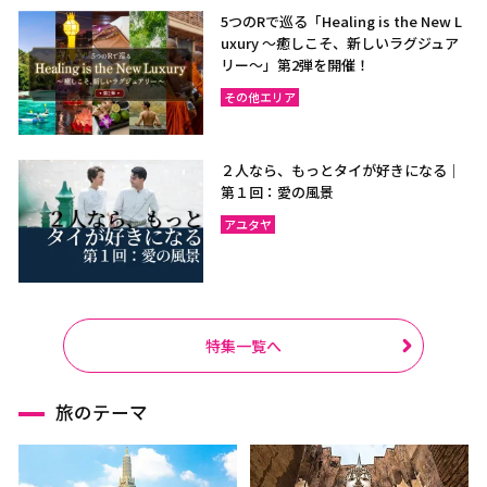
5つのRで巡る「Healing is the New L
uxury ～癒しこそ、新しいラグジュア
リー〜」第2弾を開催！
その他エリア
２人なら、もっとタイが好きになる｜
第１回：愛の風景
アユタヤ
特集一覧へ
旅のテーマ