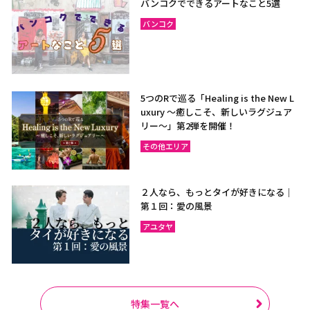
バンコクでできるアートなこと5選
バンコク
5つのRで巡る「Healing is the New L
uxury ～癒しこそ、新しいラグジュア
リー〜」第2弾を開催！
その他エリア
２人なら、もっとタイが好きになる｜
第１回：愛の風景
アユタヤ
特集一覧へ