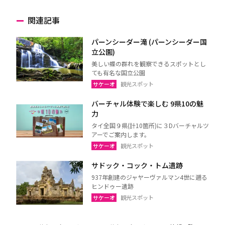
関連記事
パーンシーダー滝 (パーンシーダー国
立公園)
美しい蝶の群れを観察できるスポットとし
ても有名な国立公園
サケーオ
観光スポット
バーチャル体験で楽しむ 9県10の魅
力
タイ全国９県(計10箇所)に３Dバーチャルツ
アーでご案内します。
サケーオ
観光スポット
サドック・コック・トム遺跡
937年創建のジャヤーヴァルマン4世に遡る
ヒンドゥー遺跡
サケーオ
観光スポット