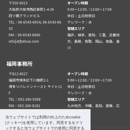
〒550-0013
オープン時間
大阪府大阪市西区新町1-4-26
9:00～12:00／13:00～17:00
四ツ橋グランドビル
休日：土日祝祭日
TEL：06-6543-6654, 06-6543-66
テレワーク：水
55
管轄エリア
FAX：06-6543-6660
福井、岐阜、愛知、三重、近畿地
info[at]tatosa.com
方、島根、鳥取、岡山、徳島、香
川
福岡事務所
〒812-0027
オープン時間
福岡市博多区下川端町2-1
9:00～12:00／13:00～17:00
博多リバレインイースト サイト11
休日：土日祝祭日
F
テレワーク：水
TEL：092-260-9308
管轄エリア
FAX：092-260-8181
九州地方、沖縄、高知、愛媛、広
info[at]tatfuk.com
島、山口
当ウェブサイトでは利用の向上のためcookie
(クッキー)を使用しています。同意するをクリ
ックすると当ウェブサイトでの使用に同意する