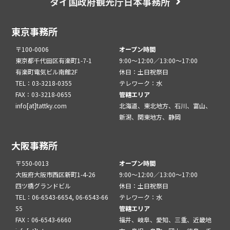
タイ国政府観光庁日本事務所
東京事務所
〒100-0006
オープン時間
東京都千代田区有楽町1-7-1
9:00～12:00／13:00～17:00
有楽町電気ビル南館2F
休日：土日祝祭日
TEL：03-3218-0355
テレワーク：水
FAX：03-3218-0655
管轄エリア
info[at]tattky.com
北海道、東北地方、石川、富山、
新潟、関東地方、静岡
大阪事務所
〒550-0013
オープン時間
大阪府大阪市西区新町1-4-26
9:00～12:00／13:00～17:00
四ツ橋グランドビル
休日：土日祝祭日
TEL：06-6543-6654, 06-6543-66
テレワーク：水
55
管轄エリア
FAX：06-6543-6660
福井、岐阜、愛知、三重、近畿地