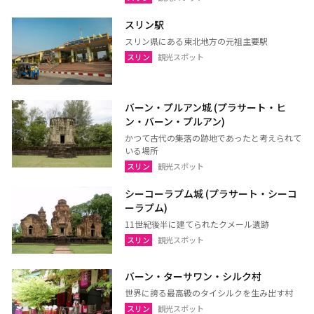
スリン駅
スリン県にある東北地方の元祖主要駅
スリン
観光スポット
バーン・プルアン城 (プラサート・ヒ
ン・バーン・プルアン)
かつて古代の集落の跡地であったと考えられて
いる場所
スリン
観光スポット
シーコーラプム城 (プラサート・シーコ
ーラプム)
11世紀後半に建てられたクメール遺跡
スリン
観光スポット
バーン・ターサワン・シルク村
世界に誇る最高級のタイシルクを生み出す村
スリン
観光スポット