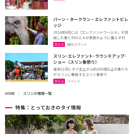
バーン・タークラン・エレファントビレ
ッジ
2024年9月には「エレファントワールド」が完
成した象と村の人々が家族のように暮らす村
スリン
観光スポット
スリン･エレファント･ラウンドアップ･
ショー（スリン象祭り）
毎年11月にタイ全土から約200頭以上の象たち
がスリンに集結するスリン象祭り
スリン
イベント
HOME
スリンの情報一覧
特集：とっておきのタイ情報