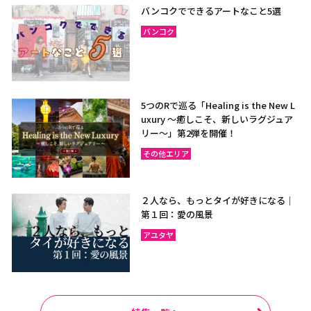
バンコクでできるアートなこと5選
バンコク
5つのRで巡る「Healing is the New L
uxury ～癒しこそ、新しいラグジュア
リー〜」第2弾を開催！
その他エリア
２人なら、もっとタイが好きになる｜
第１回：愛の風景
アユタヤ