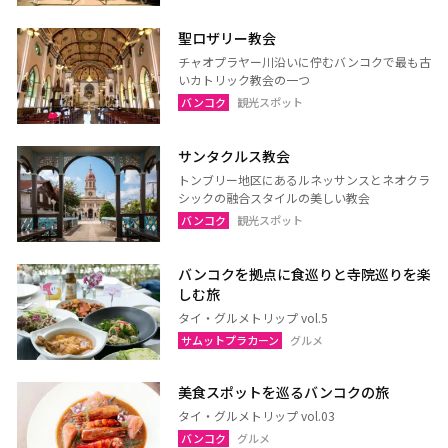
聖ロザリー教会
チャオプラヤー川沿いに佇むバンコクで最も古
いカトリック教会の一つ
バンコク
観光スポット
サンタクルス教会
トンブリー地区にあるルネッサンスとネオクラ
シックの融合スタイルの美しい教会
バンコク
観光スポット
バンコクを拠点に食巡りと寺院巡りを楽
しむ旅
タイ・グルメトリップ vol.5
サムットプラカーン
グルメ
美食スポットを巡るバンコクの旅
タイ・グルメトリップ vol.03
バンコク
グルメ