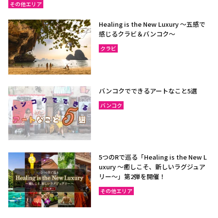
その他エリア
Healing is the New Luxury ～五感で
感じるクラビ＆バンコク～
クラビ
バンコクでできるアートなこと5選
バンコク
5つのRで巡る「Healing is the New L
uxury ～癒しこそ、新しいラグジュア
リー〜」第2弾を開催！
その他エリア