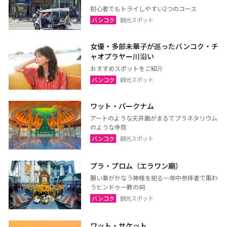
初心者でもトライしやすい2つのコース
バンコク
観光スポット
女優・多部未華子が巡ったバンコク・チ
ャオプラヤー川沿い
おすすめスポットをご紹介
バンコク
観光スポット
ワット・パークナム
アートのような天井画がまるでプラネタリウム
のような寺院
バンコク
観光スポット
プラ・プロム（エラワン廟）
願い事がかなう神様を祀る一年中参拝者で賑わ
うヒンドゥー教の祠
バンコク
観光スポット
ワット・サケット