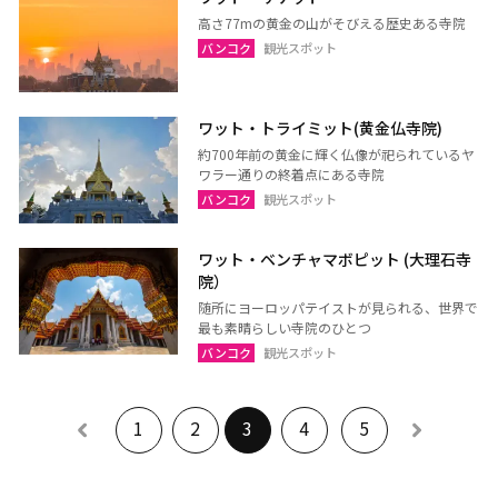
高さ77mの黄金の山がそびえる歴史ある寺院
バンコク
観光スポット
ワット・トライミット(黄金仏寺院)
約700年前の黄金に輝く仏像が祀られているヤ
ワラー通りの終着点にある寺院
バンコク
観光スポット
ワット・ベンチャマボピット (大理石寺
院）
随所にヨーロッパテイストが見られる、世界で
最も素晴らしい寺院のひとつ
バンコク
観光スポット
1
2
3
4
5