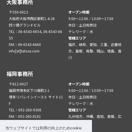
大阪事務所
〒550-0013
オープン時間
大阪府大阪市西区新町1-4-26
9:00～12:00／13:00～17:00
四ツ橋グランドビル
休日：土日祝祭日
TEL：06-6543-6654, 06-6543-66
テレワーク：水
55
管轄エリア
FAX：06-6543-6660
福井、岐阜、愛知、三重、近畿地
info[at]tatosa.com
方、島根、鳥取、岡山、徳島、香
川
福岡事務所
〒812-0027
オープン時間
福岡市博多区下川端町2-1
9:00～12:00／13:00～17:00
博多リバレインイースト サイト11
休日：土日祝祭日
F
テレワーク：水
TEL：092-260-9308
管轄エリア
FAX：092-260-8181
九州地方、沖縄、高知、愛媛、広
info[at]tatfuk.com
島、山口
当ウェブサイトでは利用の向上のためcookie