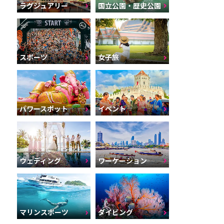
ラグジュアリー
国立公園・歴史公園
スポーツ
女子旅
パワースポット
イベント
ウェディング
ワーケーション
マリンスポーツ
ダイビング