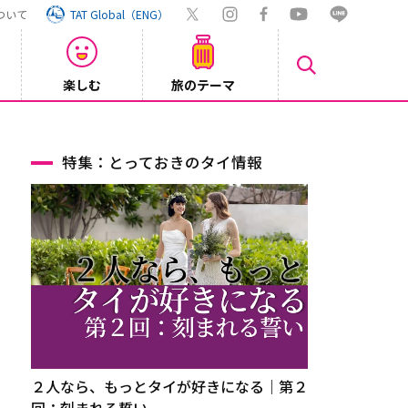
ついて
TAT Global（ENG）
楽しむ
旅のテーマ
Inst
2026/08/04
特集：とっておきのタイ情報
２人なら、もっとタイが好きになる｜第２
回：刻まれる誓い