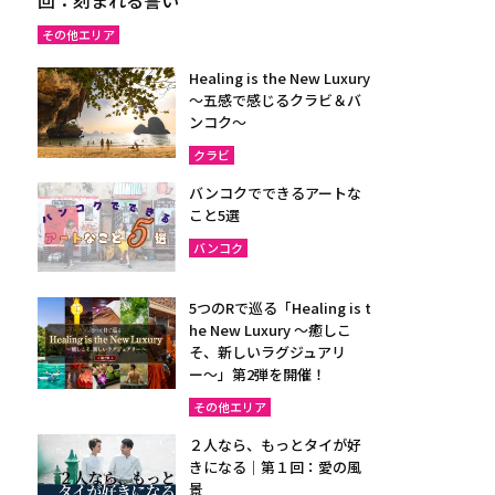
その他エリア
Healing is the New Luxury
～五感で感じるクラビ＆バ
ンコク～
クラビ
バンコクでできるアートな
こと5選
バンコク
5つのRで巡る「Healing is t
he New Luxury ～癒しこ
そ、新しいラグジュアリ
ー〜」第2弾を開催！
その他エリア
２人なら、もっとタイが好
きになる｜第１回：愛の風
景