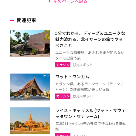
前のページへ戻る
関連記事
5分でわかる、ディープ＆ユニークな
魅力溢れる、北イサーンの旅でやる
べきこと
ユニークな再発見にあふれるまだ知らない
タイに出合う旅
カラシン
観光スポット
ワット・ワンカム
カラシン県にあるラーンサーン（ラーンチ
ャーン）の建築様式が美しい寺院
カラシン
観光スポット
ライス・キャッスル (ワット・サウェ
ッタワン・ワナラーム)
毎年2月上旬に地元の寺院で行なわれる奉納
祭
カラシン
イベント