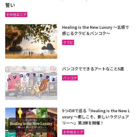
誓い
その他エリア
Healing is the New Luxury ～五感で
感じるクラビ＆バンコク～
クラビ
バンコクでできるアートなこと5選
バンコク
5つのRで巡る「Healing is the New L
uxury ～癒しこそ、新しいラグジュア
リー〜」第2弾を開催！
その他エリア