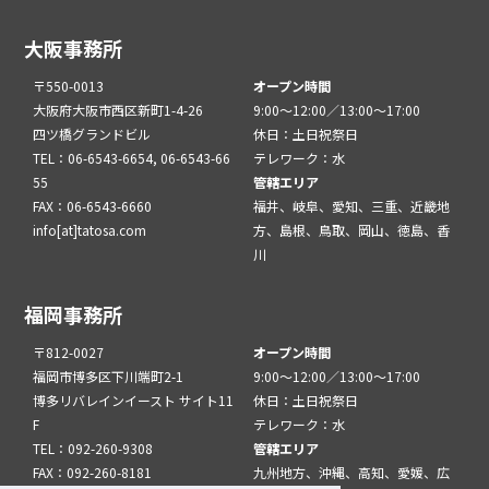
大阪事務所
〒550-0013
オープン時間
大阪府大阪市西区新町1-4-26
9:00～12:00／13:00～17:00
四ツ橋グランドビル
休日：土日祝祭日
TEL：06-6543-6654, 06-6543-66
テレワーク：水
55
管轄エリア
FAX：06-6543-6660
福井、岐阜、愛知、三重、近畿地
info[at]tatosa.com
方、島根、鳥取、岡山、徳島、香
川
福岡事務所
〒812-0027
オープン時間
福岡市博多区下川端町2-1
9:00～12:00／13:00～17:00
博多リバレインイースト サイト11
休日：土日祝祭日
F
テレワーク：水
TEL：092-260-9308
管轄エリア
FAX：092-260-8181
九州地方、沖縄、高知、愛媛、広