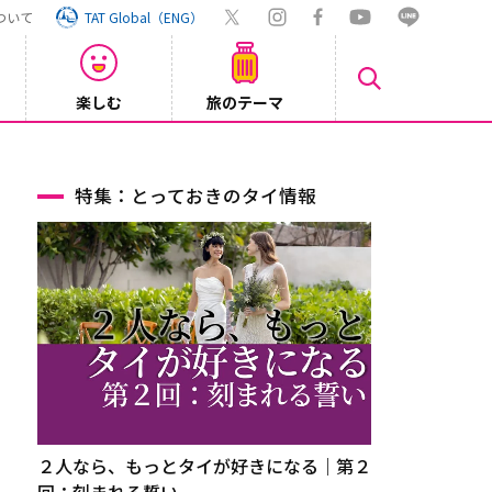
ついて
TAT Global（ENG）
楽しむ
旅のテーマ
【鉄道】
2026/08/03
特集：とっておきのタイ情報
２人なら、もっとタイが好きになる｜第２
回：刻まれる誓い