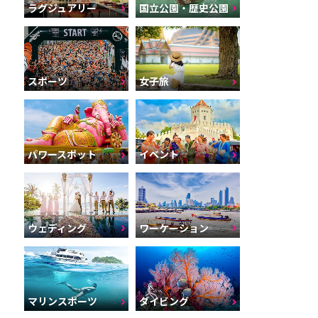
ラグジュアリー
国立公園・歴史公園
スポーツ
女子旅
パワースポット
イベント
ウェディング
ワーケーション
マリンスポーツ
ダイビング