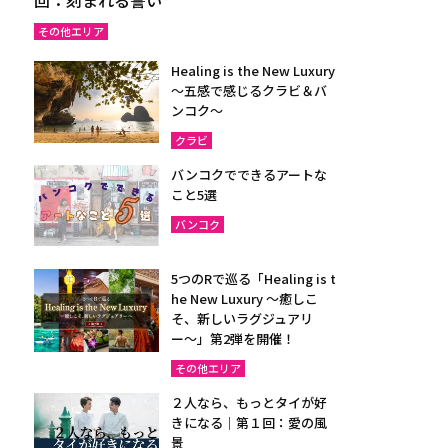
その他エリア
Healing is the New Luxury
～五感で感じるクラビ＆バ
ンコク～
クラビ
バンコクでできるアートな
こと5選
バンコク
5つのRで巡る「Healing is t
he New Luxury ～癒しこ
そ、新しいラグジュアリ
ー〜」第2弾を開催！
その他エリア
２人なら、もっとタイが好
きになる｜第１回：愛の風
景