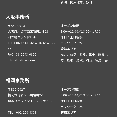
新潟、関東地方、静岡
大阪事務所
〒550-0013
オープン時間
大阪府大阪市西区新町1-4-26
9:00～12:00／13:00～17:00
四ツ橋グランドビル
休日：土日祝祭日
TEL：06-6543-6654, 06-6543-66
テレワーク：水
55
管轄エリア
FAX：06-6543-6660
福井、岐阜、愛知、三重、近畿地
info[at]tatosa.com
方、島根、鳥取、岡山、徳島、香
川
福岡事務所
〒812-0027
オープン時間
福岡市博多区下川端町2-1
9:00～12:00／13:00～17:00
博多リバレインイースト サイト11
休日：土日祝祭日
F
テレワーク：水
TEL：092-260-9308
管轄エリア