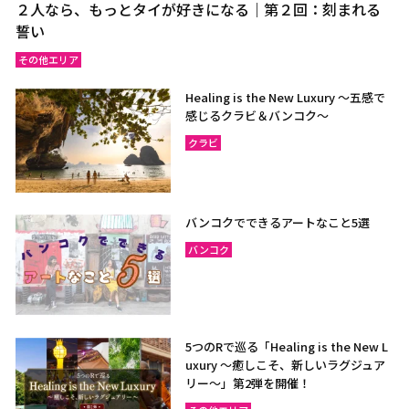
２人なら、もっとタイが好きになる｜第２回：刻まれる
誓い
その他エリア
Healing is the New Luxury ～五感で
感じるクラビ＆バンコク～
クラビ
バンコクでできるアートなこと5選
バンコク
5つのRで巡る「Healing is the New L
uxury ～癒しこそ、新しいラグジュア
リー〜」第2弾を開催！