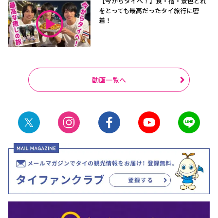
【今からタイへ！】食・宿・景色どれ
をとっても最高だったタイ旅行に密
着！
動画一覧へ