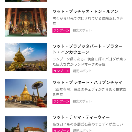
ワット・プラチャオ・トン・ルアン
古くから地元で信仰されている由緒正しき寺
院
ランプーン
観光スポット
ワット・プラプッタバート・プラター
ト・インカウェーン
ランプーン県にある、黄金に輝くパゴダが乗っ
た巨大な岩がランドマークの寺院
ランプーン
観光スポット
ワット・プラタート・ハリプンチャイ
【酉年寺院】黄金のチェディがきらめく格式あ
る寺院
ランプーン
観光スポット
ワット・チャマ・ティーウィー
高さ21inもの多層式石造のチェディが美しい
ランプーン
観光スポット