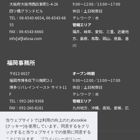
大阪府大阪市西区新町1-4-26
9:00～12:00／13:00～17:00
四ツ橋グランドビル
休日：土日祝祭日
TEL：06-6543-6654, 06-6543-66
テレワーク：水
55
管轄エリア
FAX：06-6543-6660
福井、岐阜、愛知、三重、近畿地
info[at]tatosa.com
方、島根、鳥取、岡山、徳島、香
川
福岡事務所
〒812-0027
オープン時間
福岡市博多区下川端町2-1
9:00～12:00／13:00～17:00
博多リバレインイースト サイト11
休日：土日祝祭日
F
テレワーク：水
TEL：092-260-9308
管轄エリア
FAX：092-260-8181
九州地方、沖縄、高知、愛媛、広
info[at]tatfuk.com
島、山口
当ウェブサイトでは利用の向上のためcookie
(クッキー)を使用しています。同意するをクリ
ックすると当ウェブサイトでの使用に同意する
ことになります。
プライバシーポリシー