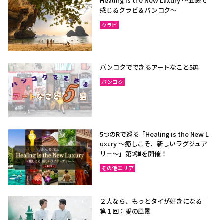
Healing is the New Luxury ～五感で
感じるクラビ＆バンコク～
クラビ
バンコクでできるアートなこと5選
バンコク
5つのRで巡る「Healing is the New L
uxury ～癒しこそ、新しいラグジュア
リー〜」第2弾を開催！
その他エリア
２人なら、もっとタイが好きになる｜
第１回：愛の風景