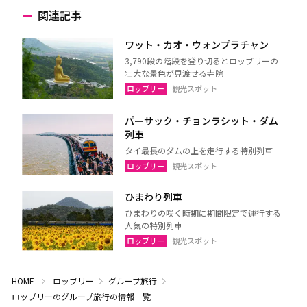
関連記事
ワット・カオ・ウォンプラチャン
3,790段の階段を登り切るとロッブリーの
壮大な景色が見渡せる寺院
ロッブリー
観光スポット
パーサック・チョンラシット・ダム
列車
タイ最長のダムの上を走行する特別列車
ロッブリー
観光スポット
ひまわり列車
ひまわりの咲く時期に期間限定で運行する
人気の特別列車
ロッブリー
観光スポット
HOME
ロッブリー
グループ旅行
ロッブリーのグループ旅行の情報一覧