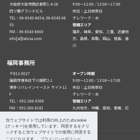
大阪府大阪市西区新町1-4-26
9:00～12:00／13:00～17:00
四ツ橋グランドビル
休日：土日祝祭日
TEL：06-6543-6654, 06-6543-66
テレワーク：水
55
管轄エリア
FAX：06-6543-6660
福井、岐阜、愛知、三重、近畿地
info[at]tatosa.com
方、島根、鳥取、岡山、徳島、香
川
福岡事務所
〒812-0027
オープン時間
福岡市博多区下川端町2-1
9:00～12:00／13:00～17:00
博多リバレインイースト サイト11
休日：土日祝祭日
F
テレワーク：水
TEL：092-260-9308
管轄エリア
FAX：092-260-8181
九州地方、沖縄、高知、愛媛、広
info[at]tatfuk.com
島、山口
当ウェブサイトでは利用の向上のためcookie
(クッキー)を使用しています。同意するをクリ
ックすると当ウェブサイトでの使用に同意する
ことになります。
プライバシーポリシー