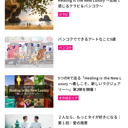
Healing is the New Luxury ～五感で
感じるクラビ＆バンコク～
クラビ
バンコクでできるアートなこと5選
バンコク
5つのRで巡る「Healing is the New L
uxury ～癒しこそ、新しいラグジュア
リー〜」第2弾を開催！
その他エリア
２人なら、もっとタイが好きになる｜
第１回：愛の風景