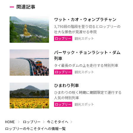
関連記事
ワット・カオ・ウォンプラチャン
3,790段の階段を登り切るとロッブリーの
壮大な景色が見渡せる寺院
ロッブリー
観光スポット
パーサック・チョンラシット・ダム
列車
タイ最長のダムの上を走行する特別列車
ロッブリー
観光スポット
ひまわり列車
ひまわりの咲く時期に期間限定で運行する
人気の特別列車
ロッブリー
観光スポット
HOME
ロッブリー
今こそタイへ
ロッブリーの今こそタイへの情報一覧