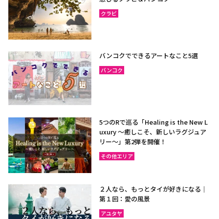
クラビ
バンコクでできるアートなこと5選
バンコク
5つのRで巡る「Healing is the New L
uxury ～癒しこそ、新しいラグジュア
リー〜」第2弾を開催！
その他エリア
２人なら、もっとタイが好きになる｜
第１回：愛の風景
アユタヤ