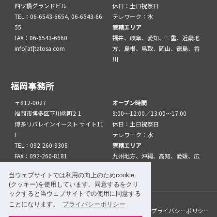
四ツ橋グランドビル
休日：土日祝祭日
TEL：06-6543-6654, 06-6543-66
テレワーク：水
55
管轄エリア
FAX：06-6543-6660
福井、岐阜、愛知、三重、近畿地
info[at]tatosa.com
方、島根、鳥取、岡山、徳島、香
川
福岡事務所
〒812-0027
オープン時間
福岡市博多区下川端町2-1
9:00～12:00／13:00～17:00
博多リバレインイースト サイト11
休日：土日祝祭日
F
テレワーク：水
TEL：092-260-9308
管轄エリア
FAX：092-260-8181
九州地方、沖縄、高知、愛媛、広
info[at]tatfuk.com
島、山口
当ウェブサイトでは利用の向上のためcookie
(クッキー)を使用しています。同意するをクリ
ックすると当ウェブサイトでの使用に同意する
ことになります。
プライバシーポリシー
このサイトについて
メルマガ登録
リンク
プライバシーポリシー