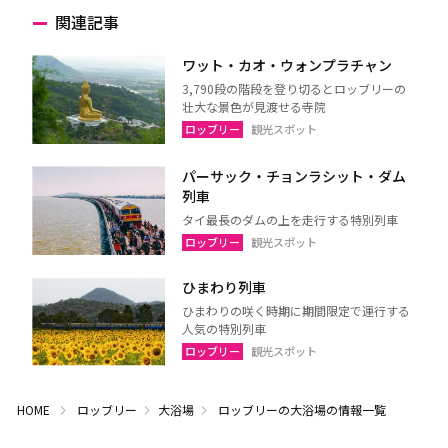
関連記事
ワット・カオ・ウォンプラチャン
3,790段の階段を登り切るとロッブリーの
壮大な景色が見渡せる寺院
ロッブリー
観光スポット
パーサック・チョンラシット・ダム
列車
タイ最長のダムの上を走行する特別列車
ロッブリー
観光スポット
ひまわり列車
ひまわりの咲く時期に期間限定で運行する
人気の特別列車
ロッブリー
観光スポット
HOME
ロッブリー
大浴場
ロッブリーの大浴場の情報一覧