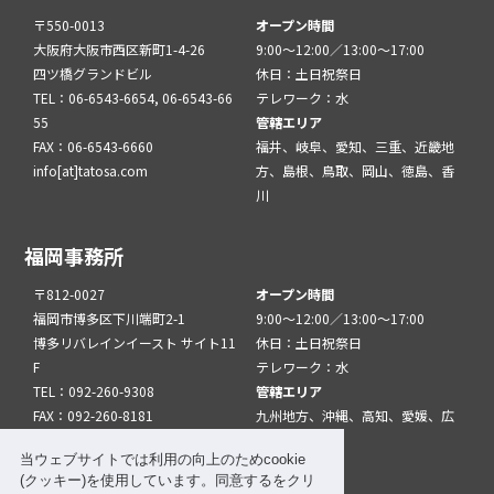
〒550-0013
オープン時間
大阪府大阪市西区新町1-4-26
9:00～12:00／13:00～17:00
四ツ橋グランドビル
休日：土日祝祭日
TEL：06-6543-6654, 06-6543-66
テレワーク：水
55
管轄エリア
FAX：06-6543-6660
福井、岐阜、愛知、三重、近畿地
info[at]tatosa.com
方、島根、鳥取、岡山、徳島、香
川
福岡事務所
〒812-0027
オープン時間
福岡市博多区下川端町2-1
9:00～12:00／13:00～17:00
博多リバレインイースト サイト11
休日：土日祝祭日
F
テレワーク：水
TEL：092-260-9308
管轄エリア
FAX：092-260-8181
九州地方、沖縄、高知、愛媛、広
info[at]tatfuk.com
島、山口
当ウェブサイトでは利用の向上のためcookie
(クッキー)を使用しています。同意するをクリ