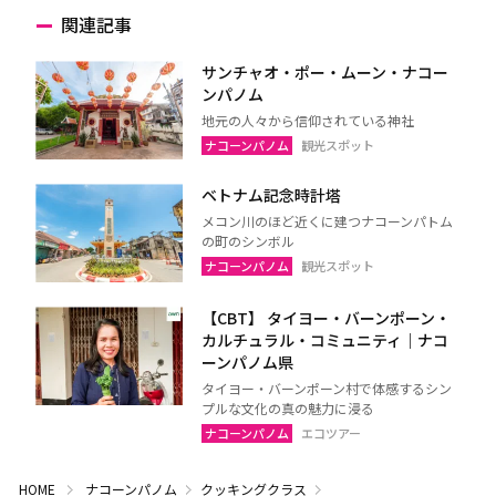
関連記事
サンチャオ・ポー・ムーン・ナコー
ンパノム
地元の人々から信仰されている神社
ナコーンパノム
観光スポット
ベトナム記念時計塔
メコン川のほど近くに建つナコーンパトム
の町のシンボル
ナコーンパノム
観光スポット
【CBT】 タイヨー・バーンポーン・
カルチュラル・コミュニティ｜ナコ
ーンパノム県
タイヨー・バーンポーン村で体感するシン
プルな文化の真の魅力に浸る
ナコーンパノム
エコツアー
HOME
ナコーンパノム
クッキングクラス