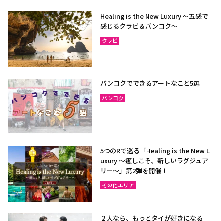
Healing is the New Luxury ～五感で
感じるクラビ＆バンコク～
クラビ
バンコクでできるアートなこと5選
バンコク
5つのRで巡る「Healing is the New L
uxury ～癒しこそ、新しいラグジュア
リー〜」第2弾を開催！
その他エリア
２人なら、もっとタイが好きになる｜