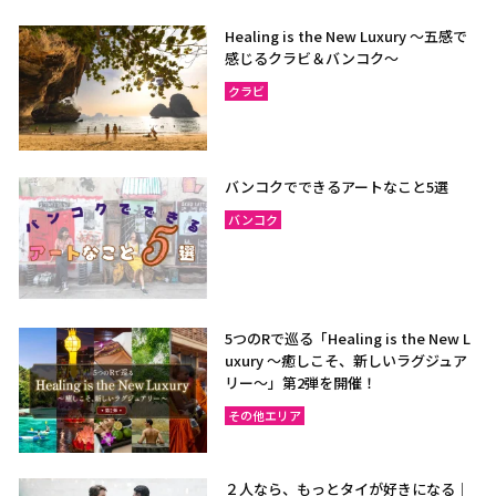
Healing is the New Luxury ～五感で
感じるクラビ＆バンコク～
クラビ
バンコクでできるアートなこと5選
バンコク
5つのRで巡る「Healing is the New L
uxury ～癒しこそ、新しいラグジュア
リー〜」第2弾を開催！
その他エリア
２人なら、もっとタイが好きになる｜