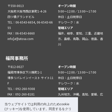
〒550-0013
オープン時間
大阪府大阪市西区新町1-4-26
9:00～12:00／13:00～17:00
四ツ橋グランドビル
休日：土日祝祭日
TEL：06-6543-6654, 06-6543-66
テレワーク：水
55
管轄エリア
FAX：06-6543-6660
福井、岐阜、愛知、三重、近畿地
info[at]tatosa.com
方、島根、鳥取、岡山、徳島、香
川
福岡事務所
〒812-0027
オープン時間
福岡市博多区下川端町2-1
9:00～12:00／13:00～17:00
博多リバレインイースト サイト11
休日：土日祝祭日
F
テレワーク：水
TEL：092-260-9308
管轄エリア
FAX：092-260-8181
九州地方、沖縄、高知、愛媛、広
info[at]tatfuk.com
島、山口
当ウェブサイトでは利用の向上のためcookie
(クッキー)を使用しています。同意するをクリ