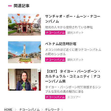
関連記事
サンチャオ・ポー・ムーン・ナコー
ンパノム
地元の人々から信仰されている神社
ナコーンパノム
観光スポット
ベトナム記念時計塔
メコン川のほど近くに建つナコーンパトム
の町のシンボル
ナコーンパノム
観光スポット
【CBT】 タイヨー・バーンポーン・
カルチュラル・コミュニティ｜ナコ
ーンパノム県
タイヨー・バーンポーン村で体感するシン
プルな文化の真の魅力に浸る
ナコーンパノム
エコツアー
HOME
ナコーンパノム
テレワーク