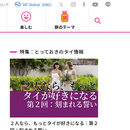
ついて
TAT Global（ENG）
楽しむ
旅のテーマ
【鉄道】
2026/08/03
特集：とっておきのタイ情報
２人なら、もっとタイが好きになる｜第２
回：刻まれる誓い