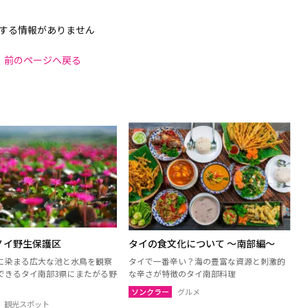
する情報がありません
前のページへ戻る
ノイ野生保護区
タイの食文化について 〜南部編〜
に染まる広大な池と水鳥を観察
タイで一番辛い？海の豊富な資源と刺激的
できるタイ南部3県にまたがる野
な辛さが特徴のタイ南部料理
ソンクラー
グルメ
観光スポット