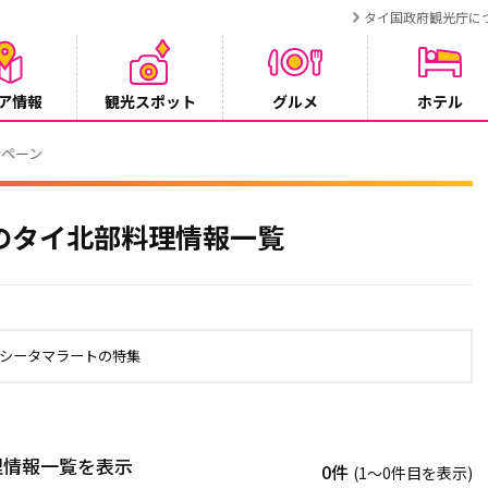
タイ国政府観光庁に
ア情報
観光スポット
グルメ
ホテル
ンペーン
のタイ北部料理情報一覧
ンシータマラートの特集
理情報一覧を表示
0件
(1〜0件目を表示)