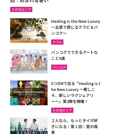
その他エリア
Healing is the New Luxury
～五感で感じるクラビ＆バ
ンコク～
クラビ
バンコクでできるアートな
こと5選
バンコク
5つのRで巡る「Healing is t
he New Luxury ～癒しこ
そ、新しいラグジュアリ
ー〜」第2弾を開催！
その他エリア
２人なら、もっとタイが好
きになる｜第１回：愛の風
景