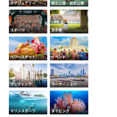
ラグジュアリー
国立公園・歴史公園
スポーツ
女子旅
パワースポット
イベント
ウェディング
ワーケーション
マリンスポーツ
ダイビング