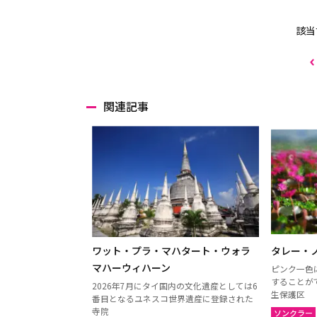
該当
関連記事
ワット・プラ・マハタート・ウォラ
タレー・
マハーウィハーン
ピンク一色
することが
2026年7月にタイ国内の文化遺産としては6
生保護区
番目となるユネスコ世界遺産に登録された
寺院
ソンクラー