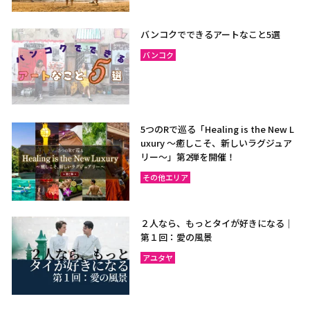
バンコクでできるアートなこと5選
バンコク
5つのRで巡る「Healing is the New L
uxury ～癒しこそ、新しいラグジュア
リー〜」第2弾を開催！
その他エリア
２人なら、もっとタイが好きになる｜
第１回：愛の風景
アユタヤ