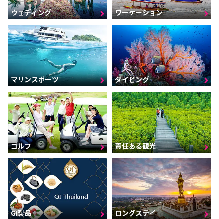
ウェディング
ワーケーション
マリンスポーツ
ダイビング
ゴルフ
責任ある観光
GI製品
ロングステイ