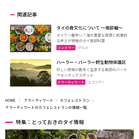
関連記事
タイの食文化について 〜南部編〜
タイで一番辛い？海の豊富な資源と刺激的
な辛さが特徴のタイ南部料理
ソンクラー
グルメ
ハーラー・バーラー野生動物保護区
珍しい野鳥が数多く生息する南部のバード
ウォッチングスポット
ナラーティワート
エコツアー
HOME
ナラーティワート
カフェレストラン
ナラーティワートのカフェレストランの情報一覧
特集：とっておきのタイ情報