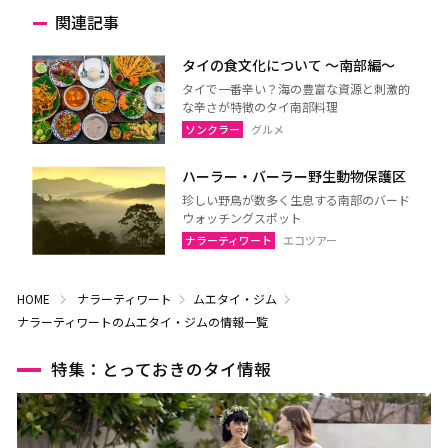
関連記事
タイの食文化について 〜南部編〜
タイで一番辛い？海の豊富な資源と刺激的
な辛さが特徴のタイ南部料理
ソンクラー
グルメ
ハーラー・バーラー野生動物保護区
珍しい野鳥が数多く生息する南部のバード
ウォッチングスポット
ナラーティワート
エコツアー
HOME
ナラーティワート
ムエタイ・ジム
ナラーティワートのムエタイ・ジムの情報一覧
特集：とっておきのタイ情報