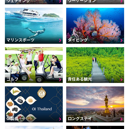
ウェディング
ワーケーション
マリンスポーツ
ダイビング
ゴルフ
責任ある観光
GI製品
ロングステイ