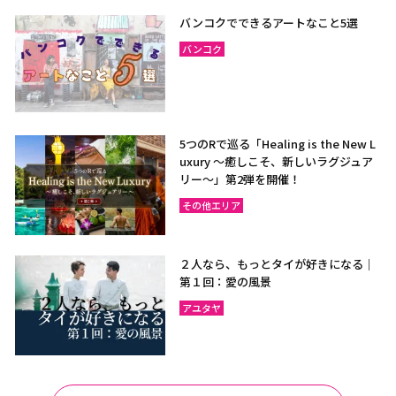
バンコクでできるアートなこと5選
バンコク
5つのRで巡る「Healing is the New L
uxury ～癒しこそ、新しいラグジュア
リー〜」第2弾を開催！
その他エリア
２人なら、もっとタイが好きになる｜
第１回：愛の風景
アユタヤ