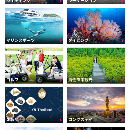
ウェディング
ワーケーション
マリンスポーツ
ダイビング
ゴルフ
責任ある観光
GI製品
ロングステイ