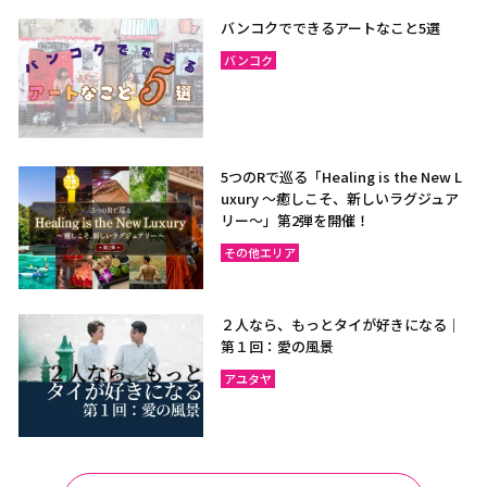
バンコクでできるアートなこと5選
バンコク
5つのRで巡る「Healing is the New L
uxury ～癒しこそ、新しいラグジュア
リー〜」第2弾を開催！
その他エリア
２人なら、もっとタイが好きになる｜
第１回：愛の風景
アユタヤ