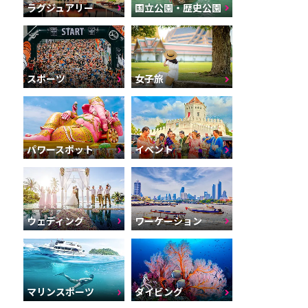
ラグジュアリー
国立公園・歴史公園
スポーツ
女子旅
パワースポット
イベント
ウェディング
ワーケーション
マリンスポーツ
ダイビング