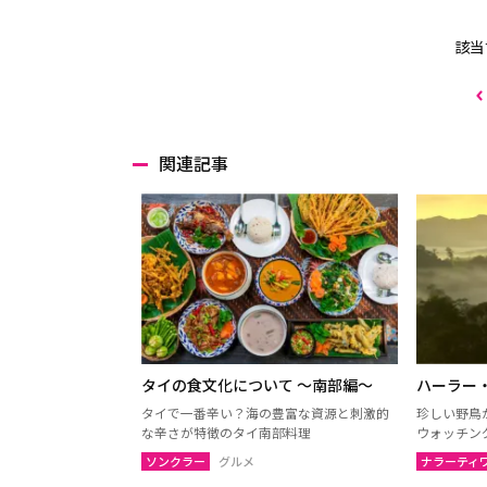
該当
関連記事
タイの食文化について 〜南部編〜
ハーラー
タイで一番辛い？海の豊富な資源と刺激的
珍しい野鳥
な辛さが特徴のタイ南部料理
ウォッチン
ソンクラー
グルメ
ナラーティ