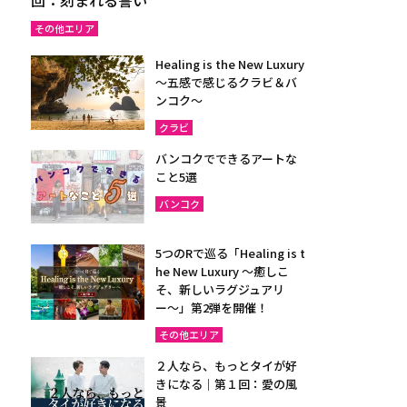
その他エリア
Healing is the New Luxury
～五感で感じるクラビ＆バ
ンコク～
クラビ
バンコクでできるアートな
こと5選
バンコク
5つのRで巡る「Healing is t
he New Luxury ～癒しこ
そ、新しいラグジュアリ
ー〜」第2弾を開催！
その他エリア
２人なら、もっとタイが好
きになる｜第１回：愛の風
景