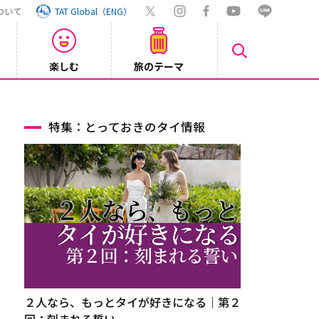
ついて
TAT Global（ENG）
楽しむ
旅のテーマ
Inst
2026/08/04
特集：とっておきのタイ情報
２人なら、もっとタイが好きになる｜第２
回：刻まれる誓い