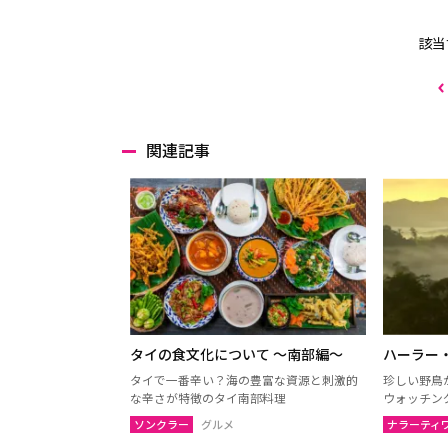
該当
関連記事
タイの食文化について 〜南部編〜
ハーラー
タイで一番辛い？海の豊富な資源と刺激的
珍しい野鳥
な辛さが特徴のタイ南部料理
ウォッチン
ソンクラー
グルメ
ナラーティ