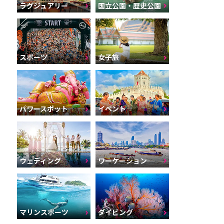
ラグジュアリー
国立公園・歴史公園
スポーツ
女子旅
パワースポット
イベント
ウェディング
ワーケーション
マリンスポーツ
ダイビング