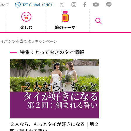
ついて
TAT Global（ENG）
楽しむ
旅のテーマ
【鉄道】
2026/08/03
特集：とっておきのタイ情報
２人なら、もっとタイが好きになる｜第２
回：刻まれる誓い