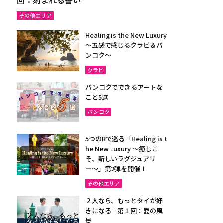
その他エリア
Healing is the New Luxury
～五感で感じるクラビ＆バ
ンコク～
クラビ
バンコクでできるアートな
こと5選
バンコク
5つのRで巡る「Healing is t
he New Luxury ～癒しこ
そ、新しいラグジュアリ
ー〜」第2弾を開催！
その他エリア
２人なら、もっとタイが好
きになる｜第１回：愛の風
景