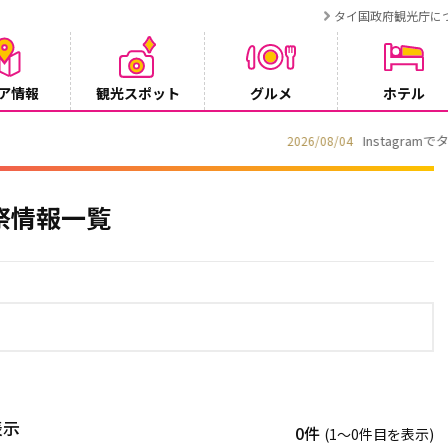
タイ国政府観光庁に
ア情報
観光スポット
グルメ
ホテル
ンペーン
祭情報一覧
表示
0件
(1〜0件目を表示)