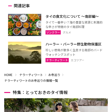
関連記事
タイの食文化について 〜南部編〜
タイで一番辛い？海の豊富な資源と刺激的
な辛さが特徴のタイ南部料理
ソンクラー
グルメ
ハーラー・バーラー野生動物保護区
珍しい野鳥が数多く生息する南部のバード
ウォッチングスポット
ナラーティワート
エコツアー
HOME
ナラーティワート
お寺巡り
ナラーティワートのお寺巡りの情報一覧
特集：とっておきのタイ情報