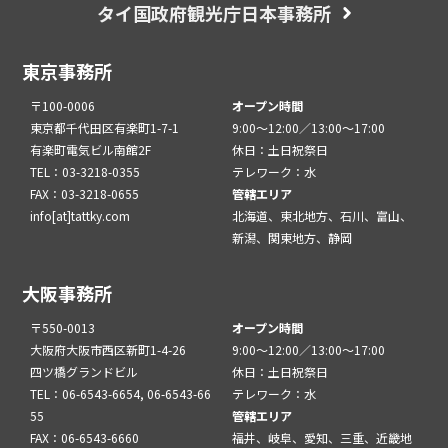
タイ国政府観光庁日本事務所
東京事務所
〒100-0006
オープン時間
東京都千代田区有楽町1-7-1
9:00～12:00／13:00～17:00
有楽町電気ビル南館2F
休日：土日祝祭日
TEL：03-3218-0355
テレワーク：水
FAX：03-3218-0655
管轄エリア
info[at]tattky.com
北海道、東北地方、石川、富山、
新潟、関東地方、静岡
大阪事務所
〒550-0013
オープン時間
大阪府大阪市西区新町1-4-26
9:00～12:00／13:00～17:00
四ツ橋グランドビル
休日：土日祝祭日
TEL：06-6543-6654, 06-6543-66
テレワーク：水
55
管轄エリア
FAX：06-6543-6660
福井、岐阜、愛知、三重、近畿地