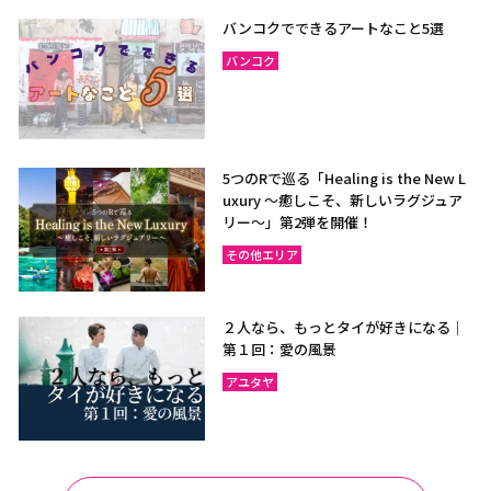
バンコクでできるアートなこと5選
バンコク
5つのRで巡る「Healing is the New L
uxury ～癒しこそ、新しいラグジュア
リー〜」第2弾を開催！
その他エリア
２人なら、もっとタイが好きになる｜
第１回：愛の風景
アユタヤ