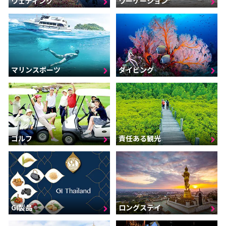
ウェディング
ワーケーション
マリンスポーツ
ダイビング
ゴルフ
責任ある観光
GI製品
ロングステイ