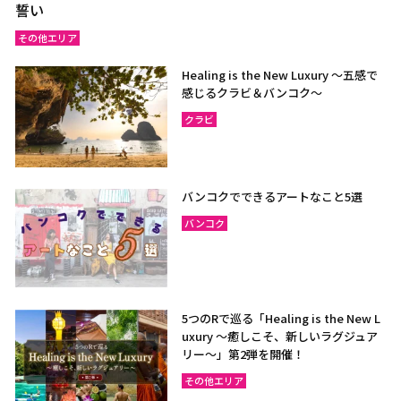
誓い
その他エリア
Healing is the New Luxury ～五感で
感じるクラビ＆バンコク～
クラビ
バンコクでできるアートなこと5選
バンコク
5つのRで巡る「Healing is the New L
uxury ～癒しこそ、新しいラグジュア
リー〜」第2弾を開催！
その他エリア