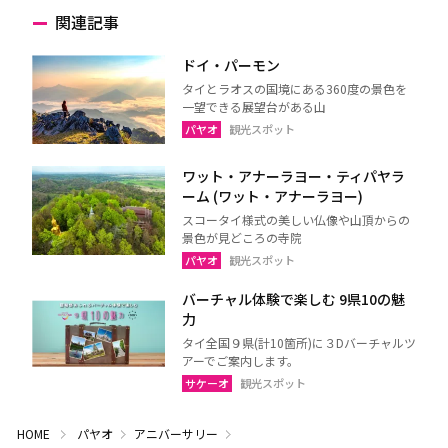
関連記事
ドイ・パーモン
タイとラオスの国境にある360度の景色を
一望できる展望台がある山
パヤオ
観光スポット
ワット・アナーラヨー・ティパヤラ
ーム (ワット・アナーラヨー)
スコータイ様式の美しい仏像や山頂からの
景色が見どころの寺院
パヤオ
観光スポット
バーチャル体験で楽しむ 9県10の魅
力
タイ全国９県(計10箇所)に３Dバーチャルツ
アーでご案内します。
サケーオ
観光スポット
HOME
パヤオ
アニバーサリー