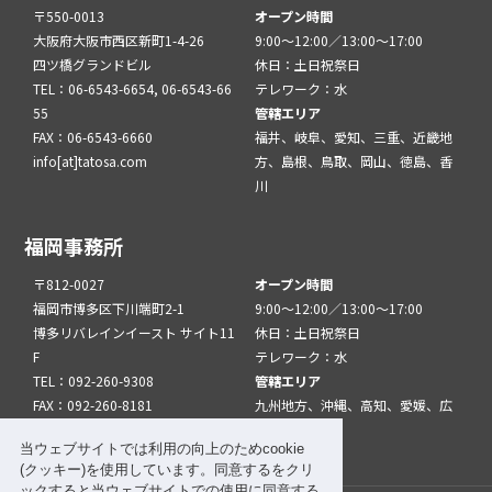
〒550-0013
オープン時間
大阪府大阪市西区新町1-4-26
9:00～12:00／13:00～17:00
四ツ橋グランドビル
休日：土日祝祭日
TEL：06-6543-6654, 06-6543-66
テレワーク：水
55
管轄エリア
FAX：06-6543-6660
福井、岐阜、愛知、三重、近畿地
info[at]tatosa.com
方、島根、鳥取、岡山、徳島、香
川
福岡事務所
〒812-0027
オープン時間
福岡市博多区下川端町2-1
9:00～12:00／13:00～17:00
博多リバレインイースト サイト11
休日：土日祝祭日
F
テレワーク：水
TEL：092-260-9308
管轄エリア
FAX：092-260-8181
九州地方、沖縄、高知、愛媛、広
info[at]tatfuk.com
島、山口
当ウェブサイトでは利用の向上のためcookie
(クッキー)を使用しています。同意するをクリ
ックすると当ウェブサイトでの使用に同意する