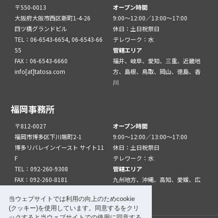
〒550-0013
オープン時間
大阪府大阪市西区新町1-4-26
9:00～12:00／13:00～17:00
四ツ橋グランドビル
休日：土日祝祭日
TEL：06-6543-6654, 06-6543-66
テレワーク：水
55
管轄エリア
FAX：06-6543-6660
福井、岐阜、愛知、三重、近畿地
info[at]tatosa.com
方、島根、鳥取、岡山、徳島、香
川
福岡事務所
〒812-0027
オープン時間
福岡市博多区下川端町2-1
9:00～12:00／13:00～17:00
博多リバレインイースト サイト11
休日：土日祝祭日
F
テレワーク：水
TEL：092-260-9308
管轄エリア
FAX：092-260-8181
九州地方、沖縄、高知、愛媛、広
info[at]tatfuk.com
島、山口
当ウェブサイトでは利用の向上のためcookie
(クッキー)を使用しています。同意するをクリ
ックすると当ウェブサイトでの使用に同意する