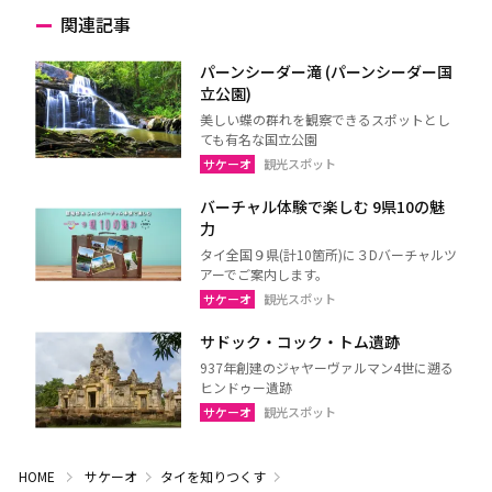
関連記事
パーンシーダー滝 (パーンシーダー国
立公園)
美しい蝶の群れを観察できるスポットとし
ても有名な国立公園
サケーオ
観光スポット
バーチャル体験で楽しむ 9県10の魅
力
タイ全国９県(計10箇所)に３Dバーチャルツ
アーでご案内します。
サケーオ
観光スポット
サドック・コック・トム遺跡
937年創建のジャヤーヴァルマン4世に遡る
ヒンドゥー遺跡
サケーオ
観光スポット
HOME
サケーオ
タイを知りつくす