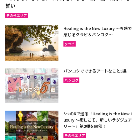
誓い
その他エリア
Healing is the New Luxury ～五感で
感じるクラビ＆バンコク～
クラビ
バンコクでできるアートなこと5選
バンコク
5つのRで巡る「Healing is the New L
uxury ～癒しこそ、新しいラグジュア
リー〜」第2弾を開催！
その他エリア