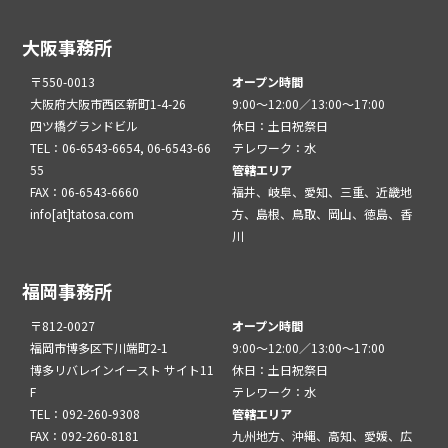
大阪事務所
〒550-0013
オープン時間
大阪府大阪市西区新町1-4-26
9:00～12:00／13:00～17:00
四ツ橋グランドビル
休日：土日祝祭日
TEL：06-6543-6654, 06-6543-66
テレワーク：水
55
管轄エリア
FAX：06-6543-6660
福井、岐阜、愛知、三重、近畿地
info[at]tatosa.com
方、島根、鳥取、岡山、徳島、香
川
福岡事務所
〒812-0027
オープン時間
福岡市博多区下川端町2-1
9:00～12:00／13:00～17:00
博多リバレインイースト サイト11
休日：土日祝祭日
F
テレワーク：水
TEL：092-260-9308
管轄エリア
FAX：092-260-8181
九州地方、沖縄、高知、愛媛、広