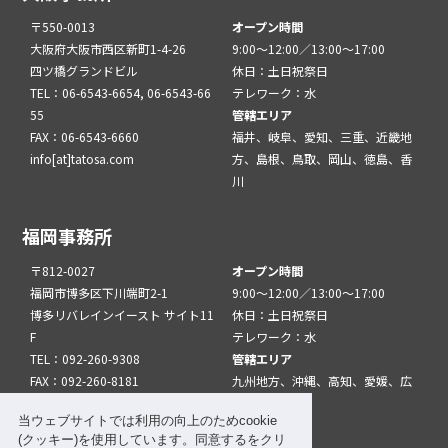
〒550-0013
オープン時間
大阪府大阪市西区新町1-4-26
9:00～12:00／13:00～17:00
四ツ橋グランドビル
休日：土日祝祭日
TEL：06-6543-6654, 06-6543-66
テレワーク：水
55
管轄エリア
FAX：06-6543-6660
福井、岐阜、愛知、三重、近畿地
info[at]tatosa.com
方、島根、鳥取、岡山、徳島、香
川
福岡事務所
〒812-0027
オープン時間
福岡市博多区下川端町2-1
9:00～12:00／13:00～17:00
博多リバレインイースト サイト11
休日：土日祝祭日
F
テレワーク：水
TEL：092-260-9308
管轄エリア
FAX：092-260-8181
九州地方、沖縄、高知、愛媛、広
info[at]tatfuk.com
島、山口
当ウェブサイトでは利用の向上のためcookie
(クッキー)を使用しています。同意するをクリ