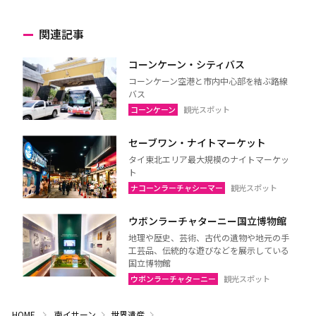
関連記事
コーンケーン・シティバス
コーンケーン空港と市内中心部を結ぶ路線
バス
コーンケーン
観光スポット
セーブワン・ナイトマーケット
タイ東北エリア最大規模のナイトマーケッ
ト
ナコーンラーチャシーマー
観光スポット
ウボンラーチャターニー国立博物館
地理や歴史、芸術、古代の遺物や地元の手
工芸品、伝統的な遊びなどを展示している
国立博物館
ウボンラーチャターニー
観光スポット
HOME
南イサーン
世界遺産