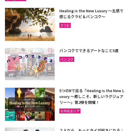
Healing is the New Luxury ～五感で
感じるクラビ＆バンコク～
クラビ
バンコクでできるアートなこと5選
バンコク
5つのRで巡る「Healing is the New L
uxury ～癒しこそ、新しいラグジュア
リー〜」第2弾を開催！
その他エリア
２人なら、もっとタイが好きになる｜