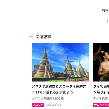
該当
関連記事
アユタヤ遺跡群＆スコータイ遺跡群
タイで最
へ ロマン溢れる旅に出よう
ン祭り」
タイの世界遺産を巡る旅
タイを代表
アユタヤ
観光スポット
サムットソ