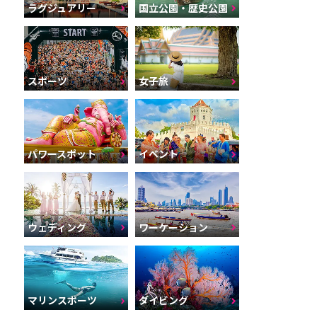
ラグジュアリー
国立公園・歴史公園
スポーツ
女子旅
パワースポット
イベント
ウェディング
ワーケーション
マリンスポーツ
ダイビング