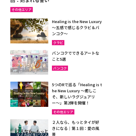
その他エリア
Healing is the New Luxury
～五感で感じるクラビ＆バ
ンコク～
クラビ
バンコクでできるアートな
こと5選
バンコク
5つのRで巡る「Healing is t
he New Luxury ～癒しこ
そ、新しいラグジュアリ
ー〜」第2弾を開催！
その他エリア
２人なら、もっとタイが好
きになる｜第１回：愛の風
景