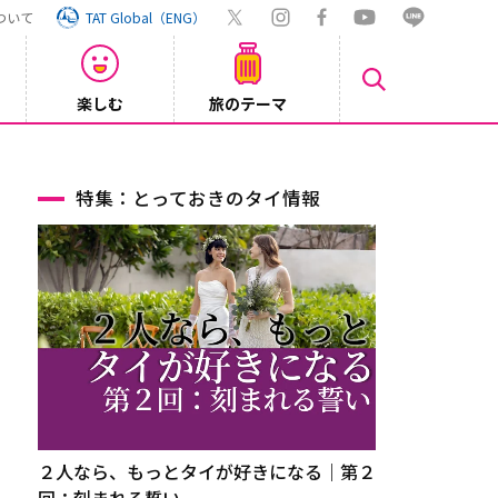
ついて
TAT Global（ENG）
楽しむ
旅のテーマ
Inst
2026/08/04
特集：とっておきのタイ情報
２人なら、もっとタイが好きになる｜第２
回：刻まれる誓い