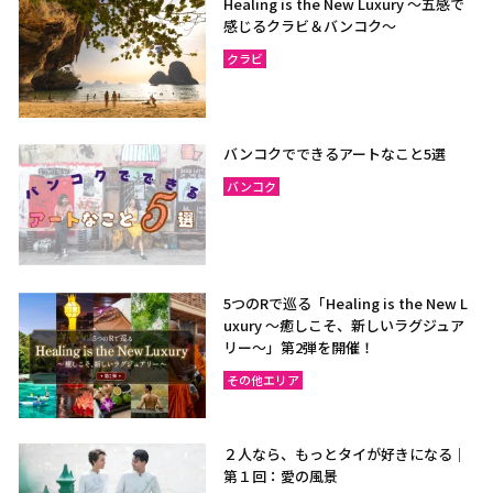
Healing is the New Luxury ～五感で
感じるクラビ＆バンコク～
クラビ
バンコクでできるアートなこと5選
バンコク
5つのRで巡る「Healing is the New L
uxury ～癒しこそ、新しいラグジュア
リー〜」第2弾を開催！
その他エリア
２人なら、もっとタイが好きになる｜
第１回：愛の風景