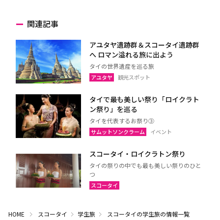
関連記事
アユタヤ遺跡群＆スコータイ遺跡群
へ ロマン溢れる旅に出よう
タイの世界遺産を巡る旅
アユタヤ
観光スポット
タイで最も美しい祭り「ロイクラト
ン祭り」を巡る
タイを代表するお祭り③
サムットソンクラーム
イベント
スコータイ・ロイクラトン祭り
タイの祭りの中でも最も美しい祭りのひと
つ
スコータイ
HOME
スコータイ
学生旅
スコータイの学生旅の情報一覧