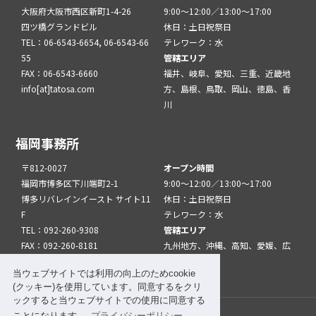
大阪府大阪市西区新町1-4-26
9:00～12:00／13:00～17:00
四ツ橋グランドビル
休日：土日祝祭日
TEL：06-6543-6654, 06-6543-66
テレワーク：水
55
管轄エリア
FAX：06-6543-6660
福井、岐阜、愛知、三重、近畿地
info[at]tatosa.com
方、島根、鳥取、岡山、徳島、香
川
福岡事務所
〒812-0027
オープン時間
福岡市博多区下川端町2-1
9:00～12:00／13:00～17:00
博多リバレインイースト サイト11
休日：土日祝祭日
F
テレワーク：水
TEL：092-260-9308
管轄エリア
FAX：092-260-8181
九州地方、沖縄、高知、愛媛、広
info[at]tatfuk.com
島、山口
当ウェブサイトでは利用の向上のためcookie
(クッキー)を使用しています。同意するをクリ
ックすると当ウェブサイトでの使用に同意する
ことになります。
プライバシーポリシー