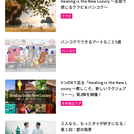
Healing is the New Luxury ～五感で
感じるクラビ＆バンコク～
クラビ
バンコクでできるアートなこと5選
バンコク
5つのRで巡る「Healing is the New L
uxury ～癒しこそ、新しいラグジュア
リー〜」第2弾を開催！
その他エリア
２人なら、もっとタイが好きになる｜
第１回：愛の風景