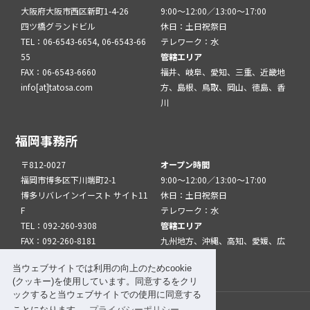
大阪府大阪市西区新町1-4-26
9:00～12:00／13:00～17:00
四ツ橋グランドビル
休日：土日祝祭日
TEL：06-6543-6654, 06-6543-66
テレワーク：水
55
管轄エリア
FAX：06-6543-6660
福井、岐阜、愛知、三重、近畿地
info[at]tatosa.com
方、島根、鳥取、岡山、徳島、香
川
福岡事務所
〒812-0027
オープン時間
福岡市博多区下川端町2-1
9:00～12:00／13:00～17:00
博多リバレインイースト サイト11
休日：土日祝祭日
F
テレワーク：水
TEL：092-260-9308
管轄エリア
FAX：092-260-8181
九州地方、沖縄、高知、愛媛、広
info[at]tatfuk.com
島、山口
当ウェブサイトでは利用の向上のためcookie
(クッキー)を使用しています。同意するをクリ
ックすると当ウェブサイトでの使用に同意する
ことになります。
プライバシーポリシー