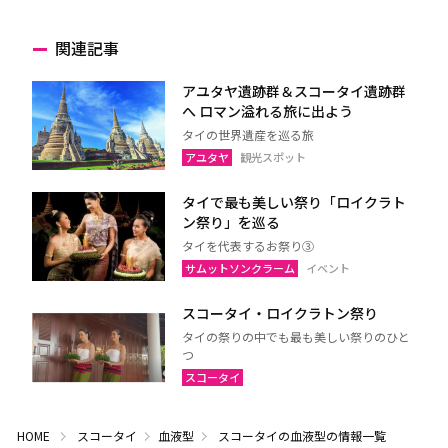
関連記事
アユタヤ遺跡群＆スコータイ遺跡群
へ ロマン溢れる旅に出よう
タイの世界遺産を巡る旅
アユタヤ
観光スポット
タイで最も美しい祭り「ロイクラト
ン祭り」を巡る
タイを代表するお祭り③
サムットソンクラーム
イベント
スコータイ・ロイクラトン祭り
タイの祭りの中でも最も美しい祭りのひと
つ
スコータイ
HOME
スコータイ
血液型
スコータイの血液型の情報一覧