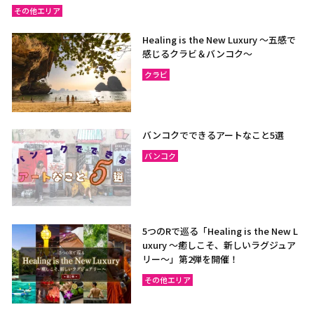
その他エリア
Healing is the New Luxury ～五感で
感じるクラビ＆バンコク～
クラビ
バンコクでできるアートなこと5選
バンコク
5つのRで巡る「Healing is the New L
uxury ～癒しこそ、新しいラグジュア
リー〜」第2弾を開催！
その他エリア