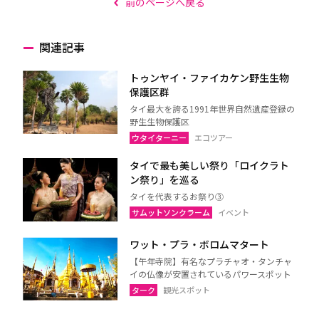
前のページへ戻る
関連記事
トゥンヤイ・ファイカケン野生生物
保護区群
タイ最大を誇る1991年世界自然遺産登録の
野生生物保護区
ウタイターニー
エコツアー
タイで最も美しい祭り「ロイクラト
ン祭り」を巡る
タイを代表するお祭り③
サムットソンクラーム
イベント
ワット・プラ・ボロムマタート
【午年寺院】有名なプラチャオ・タンチャ
イの仏像が安置されているパワースポット
ターク
観光スポット