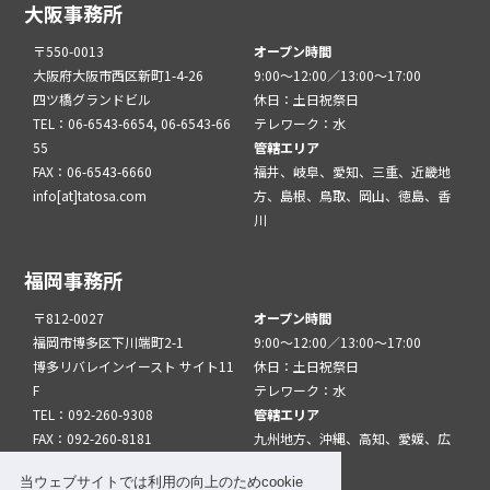
大阪事務所
〒550-0013
オープン時間
大阪府大阪市西区新町1-4-26
9:00～12:00／13:00～17:00
四ツ橋グランドビル
休日：土日祝祭日
TEL：06-6543-6654, 06-6543-66
テレワーク：水
55
管轄エリア
FAX：06-6543-6660
福井、岐阜、愛知、三重、近畿地
info[at]tatosa.com
方、島根、鳥取、岡山、徳島、香
川
福岡事務所
〒812-0027
オープン時間
福岡市博多区下川端町2-1
9:00～12:00／13:00～17:00
博多リバレインイースト サイト11
休日：土日祝祭日
F
テレワーク：水
TEL：092-260-9308
管轄エリア
FAX：092-260-8181
九州地方、沖縄、高知、愛媛、広
info[at]tatfuk.com
島、山口
当ウェブサイトでは利用の向上のためcookie