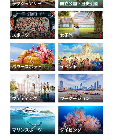
ラグジュアリー
国立公園・歴史公園
スポーツ
女子旅
パワースポット
イベント
ウェディング
ワーケーション
マリンスポーツ
ダイビング