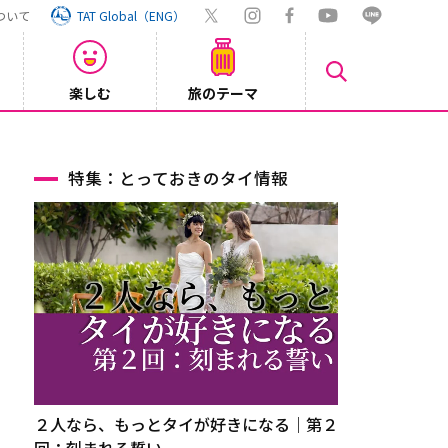
ついて
TAT Global（ENG）
楽しむ
旅のテーマ
Inst
2026/08/04
特集：とっておきのタイ情報
２人なら、もっとタイが好きになる｜第２
回：刻まれる誓い