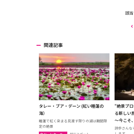
該当
関連記事
タレー・ブア・デーン (紅い睡蓮の
“絶景プ
海）
る新しい
～今こそ
睡蓮で紅く染まる見渡す限りの湖は期間限
定の絶景
詩歩さんな
します