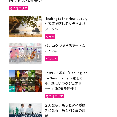
その他エリア
Healing is the New Luxury
～五感で感じるクラビ＆バ
ンコク～
クラビ
バンコクでできるアートな
こと5選
バンコク
5つのRで巡る「Healing is t
he New Luxury ～癒しこ
そ、新しいラグジュアリ
ー〜」第2弾を開催！
その他エリア
２人なら、もっとタイが好
きになる｜第１回：愛の風
景