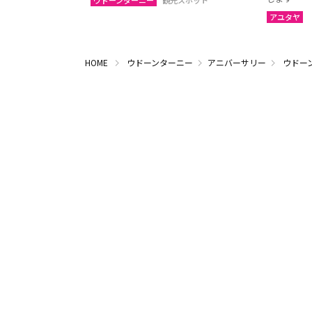
ウドーンターニー
観光スポット
アユタヤ
HOME
ウドーンターニー
アニバーサリー
ウドー