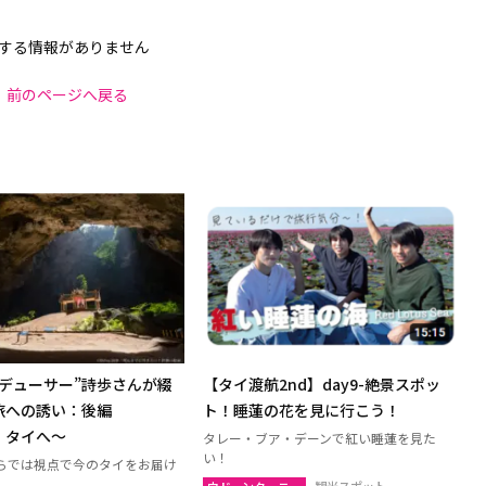
する情報がありません
前のページへ戻る
ロデューサー”詩歩さんが綴
【タイ渡航2nd】day9-絶景スポッ
旅への誘い：後編
ト！睡蓮の花を見に行こう！
、タイへ～
タレー・ブア・デーンで紅い睡蓮を見た
い！
らでは視点で今のタイをお届け