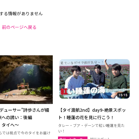
する情報がありません
前のページへ戻る
ロデューサー”詩歩さんが綴
【タイ渡航2nd】day9-絶景スポッ
旅への誘い：後編
ト！睡蓮の花を見に行こう！
、タイへ～
タレー・ブア・デーンで紅い睡蓮を見た
い！
らでは視点で今のタイをお届け