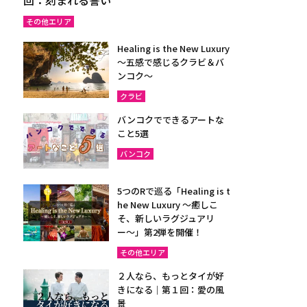
その他エリア
Healing is the New Luxury
～五感で感じるクラビ＆バ
ンコク～
クラビ
バンコクでできるアートな
こと5選
バンコク
5つのRで巡る「Healing is t
he New Luxury ～癒しこ
そ、新しいラグジュアリ
ー〜」第2弾を開催！
その他エリア
２人なら、もっとタイが好
きになる｜第１回：愛の風
景