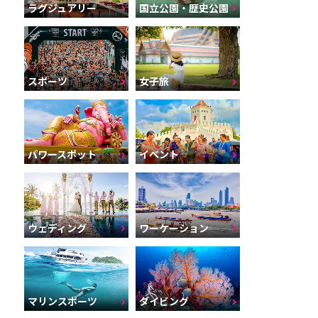
ラグジュアリー
国立公園・歴史公園
スポーツ
女子旅
パワースポット
イベント
ウェディング
ワーケーション
マリンスポーツ
ダイビング