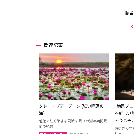
該当
関連記事
タレー・ブア・デーン (紅い睡蓮の
“絶景プ
海）
る新しい
～今こそ
睡蓮で紅く染まる見渡す限りの湖は期間限
定の絶景
詩歩さんな
します