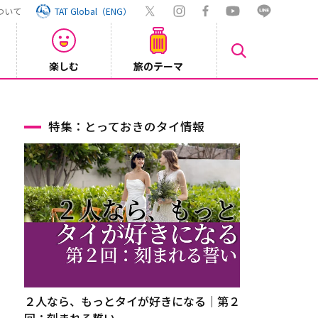
ついて
TAT Global（ENG）
楽しむ
旅のテーマ
【旅ロ
2026/07/30
特集：とっておきのタイ情報
２人なら、もっとタイが好きになる｜第２
回：刻まれる誓い