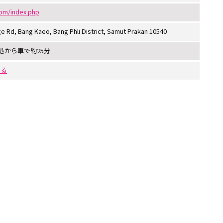
com/index.php
e Rd, Bang Kaeo, Bang Phli District, Samut Prakan 10540
港から車で約25分
する