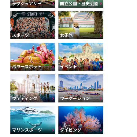
ラグジュアリー
国立公園・歴史公園
スポーツ
女子旅
パワースポット
イベント
ウェディング
ワーケーション
マリンスポーツ
ダイビング