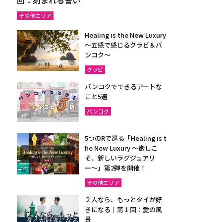
その他エリア
Healing is the New Luxury
～五感で感じるクラビ＆バ
ンコク～
クラビ
バンコクでできるアートな
こと5選
バンコク
5つのRで巡る「Healing is t
he New Luxury ～癒しこ
そ、新しいラグジュアリ
ー〜」第2弾を開催！
その他エリア
２人なら、もっとタイが好
きになる｜第１回：愛の風
景