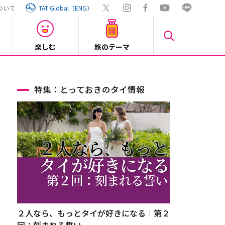
ついて
TAT Global（ENG）
楽しむ
旅のテーマ
Inst
2026/08/04
特集：とっておきのタイ情報
２人なら、もっとタイが好きになる｜第２
回：刻まれる誓い