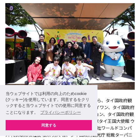
当ウェブサイトでは利用の向上のためcookie
オープニングセレモニーの登壇者は写真上左から、タイ国政府観
(クッキー)を使用しています。同意するをクリ
ックすると当ウェブサイトでの使用に同意する
光庁 東京事務所 所長 セークサン・スィープライワン、タイ国政府
ことになります。
プライバシーポリシー
観光庁 秘書室部長 スピィダー・オーンパンジョン、タイ国政府観
光庁 理事会 ジュタマー・ゲオピチット、在東京タイ王国大使館 ウ
同意する
ィパーウィー・ランシマーポーン公使、株式会社ワールドコンパ
ス 代表取締役社長 根来 勇人 様、タイ国政府観光庁 総裁ターパニ