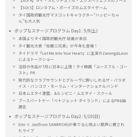
【SOI 4】タイ・スピリチュアル・エクスペリエンスのブース
【SOI 5】ロンヌアム・ボーイズのムエタイゲーム
タイ国政府観光庁マスコットキャラクター“ハッピーちゃ
ん”も大人気
ポップなステージプログラム Day1 : 5/9(土)
本国よりタイ国政府観光庁 総裁が来日
タイ観光大使「佐藤三兄弟」が今年も登場！
タイドラマ『Let Me Into Your Heart』に主演のZaneng&Leon
によるトークショー
注目の作品が7月に日本に上陸！タイ映画「ユースフル・ゴー
スト」PR
現代的なクラブサウンドとグルーヴに酔いしれるザ・パラダ
イス・バンコク・モーラム・インターナショナルバンド
日本ムエタイ連盟．&ルンピニ・ムエタイ・スクール
ブースパートナー「ベトジェット タイランド」によるPR&抽
選会
ポップなステージプログラム Day2 : 5/10(日)
Eito × Jan(from SANIMYOK)が奏でる心地よい歌声に癒され
たライブ