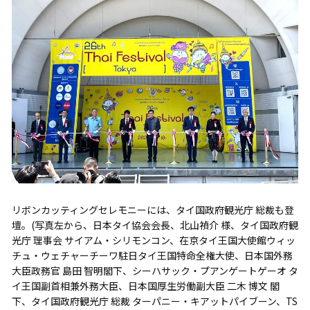
リボンカッティングセレモニーには、タイ国政府観光庁 総裁も登
壇。(写真左から、日本タイ協会会長、北山禎介 様、タイ国政府観
光庁 理事会 サイアム・シリモンコン、在京タイ王国大使館ウィッ
チュ・ウェチャーチーワ駐日タイ王国特命全権大使、日本国外務
大臣政務官 島田 智明閣下、シーハサック・プアンゲートゲーオ タ
イ王国副首相兼外務大臣、日本国厚生労働副大臣 二木 博文 閣
下、タイ国政府観光庁 総裁 ターパニー・キアットパイブーン、TS