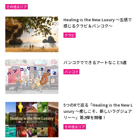
その他エリア
Healing is the New Luxury ～五感で
感じるクラビ＆バンコク～
クラビ
バンコクでできるアートなこと5選
バンコク
5つのRで巡る「Healing is the New L
uxury ～癒しこそ、新しいラグジュア
リー〜」第2弾を開催！
その他エリア