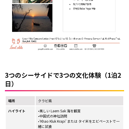
3つのシーサイドで3つの文化体験（1泊2
日）
場所
クラビ県
ハイライト
•美しい Laem Sak 海を観賞
•中国式の神社訪問
•‘Khao Kluk Krapi’ または タイ米をエビペーストで一
緒に試食