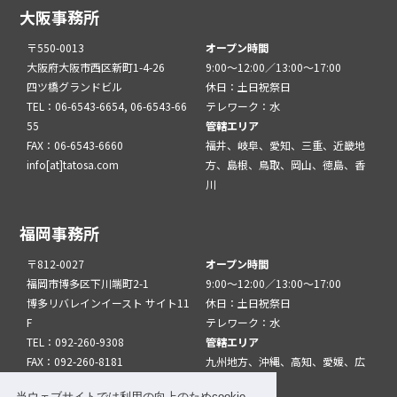
大阪事務所
〒550-0013
オープン時間
大阪府大阪市西区新町1-4-26
9:00～12:00／13:00～17:00
四ツ橋グランドビル
休日：土日祝祭日
TEL：06-6543-6654, 06-6543-66
テレワーク：水
55
管轄エリア
FAX：06-6543-6660
福井、岐阜、愛知、三重、近畿地
info[at]tatosa.com
方、島根、鳥取、岡山、徳島、香
川
福岡事務所
〒812-0027
オープン時間
福岡市博多区下川端町2-1
9:00～12:00／13:00～17:00
博多リバレインイースト サイト11
休日：土日祝祭日
F
テレワーク：水
TEL：092-260-9308
管轄エリア
FAX：092-260-8181
九州地方、沖縄、高知、愛媛、広
info[at]tatfuk.com
島、山口
当ウェブサイトでは利用の向上のためcookie