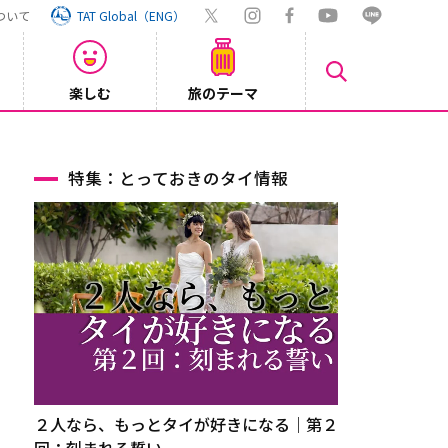
ついて
TAT Global（ENG）
楽しむ
旅のテーマ
Inst
2026/08/04
特集：とっておきのタイ情報
２人なら、もっとタイが好きになる｜第２
回：刻まれる誓い