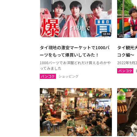
ナコーンパトム
カンチ
チャアム（ペッチャブリー）
アーン
ロッブリー
ノンタ
ペッチャブリー
プラチ
サムットサーコーン
サラブ
タイ現地の激安マーケットで1000バ
タイ観光
ーツをもって爆買いしてみた！
コク編～
スパンブリー
1000バーツでお洋服どれだけ買えるのかや
2022年9
ってみました
バンコク
バンコク
ショッピング
プーケット
サムイ
ランタ島（クラビ）
トラン
カオラック（パンガー）
チュン
ナコーンシータマラート
パッタ
ラノーン
サトゥ
スラーターニー
ヤラー