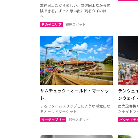
ウボンラーチャターニー
カラシ
友達同士だから楽しい、友達同士だから冒
（ウボン）
険できる。ずっと思い出に残るタイの旅
へ。
サコンナコーン
ナコー
その他エリア
観光スポット
ノーンブアランプー
ブンカ
ローイエット
マハー
ヤソートーン
シーサ
スリン
チャイ
南イサーン
パタヤ（チョンブリー）
トラー
サムチュック・オールド・マーケッ
ランウェイ
チャンタブリー
サケー
ト
ンウェイ
まるでタイムスリップしたような感覚にな
巨大旅客機
プラーチーンブリー
ナコー
るオールドマーケット
たナイトマ
ラーチャブリー
観光スポット
パタヤ（チ
バンコク
サムッ