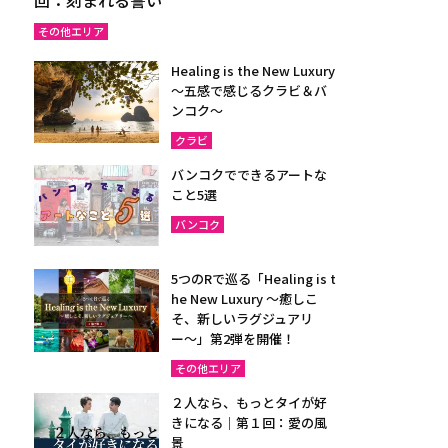
その他エリア
Healing is the New Luxury
～五感で感じるクラビ＆バ
ンコク～
クラビ
バンコクでできるアートな
こと5選
バンコク
5つのRで巡る「Healing is t
he New Luxury ～癒しこ
そ、新しいラグジュアリ
ー〜」第2弾を開催！
その他エリア
２人なら、もっとタイが好
きになる｜第１回：愛の風
景