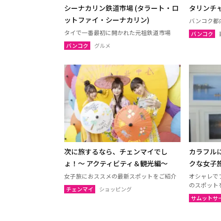
シーナカリン鉄道市場 (タラート・ロ
タリンチ
ットファイ・シーナカリン)
バンコク都
タイで一番最初に開かれた元祖鉄道市場
バンコク
バンコク
グルメ
次に旅するなら、チェンマイでし
カラフル
ょ！〜 アクティビティ＆観光編〜
クな女子
女子旅におススメの最新スポットをご紹介
オシャレで
のスポット
チェンマイ
ショッピング
サムットサ