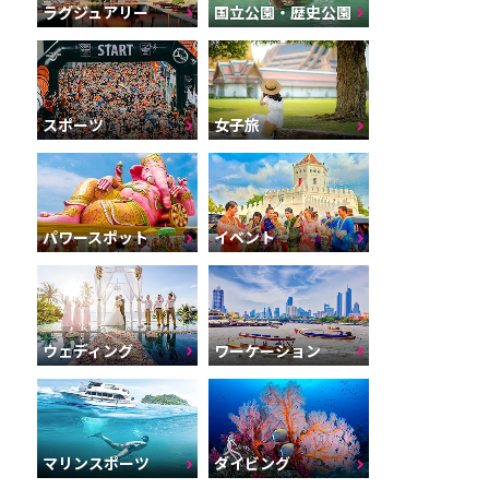
ラグジュアリー
国立公園・歴史公園
スポーツ
女子旅
パワースポット
イベント
ウェディング
ワーケーション
マリンスポーツ
ダイビング