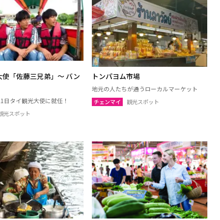
ャナブリー
ホアヒン（プラチュアッブキリカ
ン）
トーン
チャイナート
ブリー
パトゥムターニー
ュアップキリカン
ラーチャブリー
リー
シンブリー
大使「佐藤三兄弟」～ バン
トンパヨム市場
地元の人たちが通うローカルマーケット
月21日タイ観光大使に就任！
チェンマイ
観光スポット
観光スポット
島（スラーターニー）
クラビ
パンガー
ポーン
ナラーティワート
ーニー
パッタルン
ーン
ソンクラー