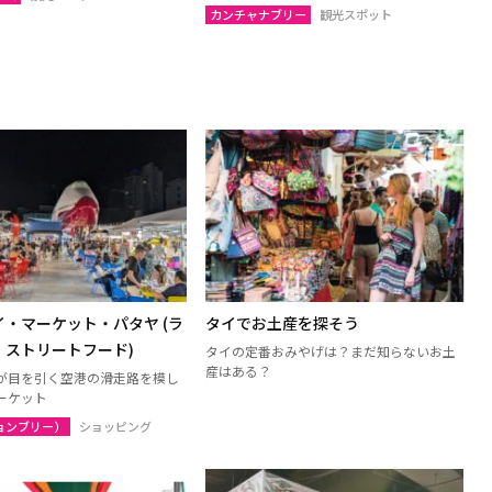
ン
ルーイ
カンチャナブリー
観光スポット
ンパノム
ノーンカーイ
ーン
ムックダーハーン
サーラカーム
ブリーラム
ケート
アムナートチャルーン
ヤプーム
北イサーン
ト
ラヨーン（サメット島）
・マーケット・パタヤ (ラ
タイでお土産を探そう
オ
チャチューンサオ
・ストリートフード)
タイの定番おみやげは？まだ知らないお土
産はある？
が目を引く空港の滑走路を模し
ンナーヨック
サムットプラカーン
ーケット
ョンブリー）
ショッピング
トソンクラーム
アユタヤ