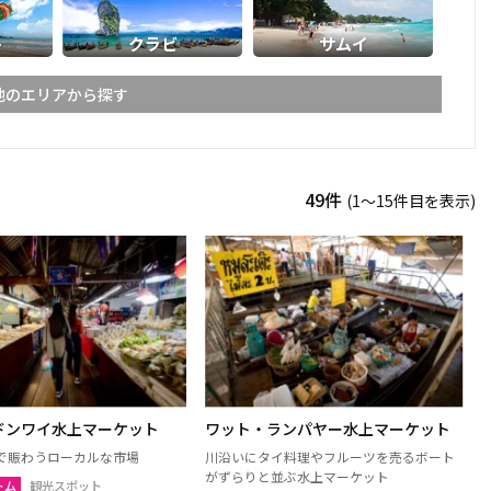
ト
クラビ
サムイ
他のエリアから探す
ライ
メーホンソーン
49件
(1〜15件目を表示)
ーン
スコータイ
ーンペット
ピッサヌローク
パヤオ
ャブーン
ピチット
ターニー
ドンワイ水上マーケット
ワット・ランパヤー水上マーケット
ケーン
ナコーンラーチャシーマー
で賑わうローカルな市場
川沿いにタイ料理やフルーツを売るボート
（コラート）
がずらりと並ぶ水上マーケット
トム
観光スポット