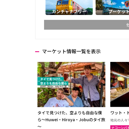
カンチャナブリー
プーケッ
マーケット情報一覧を表示
チェンマイ
チェン
ランパーン
ランプ
ターク
カンペ
ナコーンサワン
ナーン
プレー
ペッチ
ウッタラディット
ウタイ
タイで見つけた、空よりも自由な僕
ワット・
ウドーンターニー
コーン
ら～Huwei・Hiroya・Jobuのタイ旅
地元の人々
～
ナコーンパ