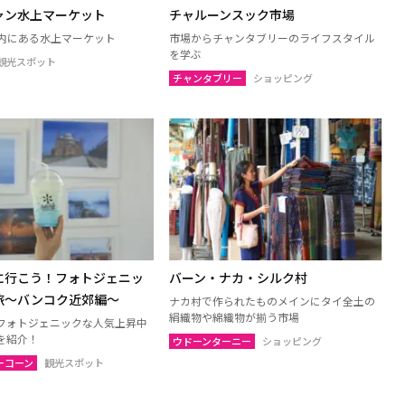
ャン水上マーケット
チャルーンスック市場
内にある水上マーケット
市場からチャンタブリーのライフスタイル
を学ぶ
観光スポット
チャンタブリー
ショッピング
に行こう！フォトジェニッ
バーン・ナカ・シルク村
旅〜バンコク近郊編〜
ナカ村で作られたものメインにタイ全土の
絹織物や綿織物が揃う市場
フォトジェニックな人気上昇中
を紹介！
ウドーンターニー
ショッピング
ーコーン
観光スポット