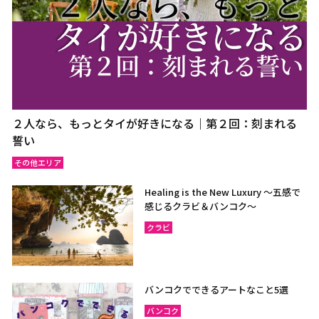
ラーチャブリー
サムットサーコーン
サラブリー
シンブリー
スパンブリー
プーケット
サムイ島（スラーターニ
２人なら、もっとタイが好きになる｜第２回：刻まれる
ー）
誓い
クラビ
ランタ島（クラビ）
その他エリア
トラン
パンガー
Healing is the New Luxury ～五感で
カオラック（パンガー）
チュンポーン
感じるクラビ＆バンコク～
ナラーティワート
ナコーンシータマラート
クラビ
パッターニー
パッタルン
ラノーン
サトゥーン
バンコクでできるアートなこと5選
ソンクラー
スラーターニー
バンコク
ヤラー