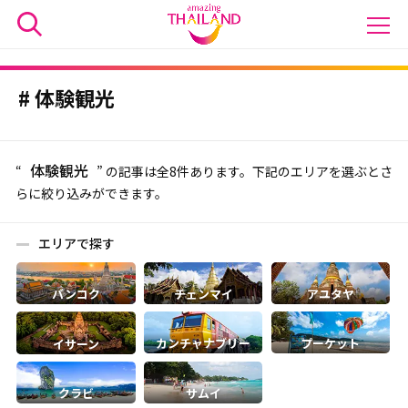
体験観光
体験観光
“
” の記事は全8件あります。下記のエリアを選ぶとさ
らに絞り込みができます。
エリアで探す
バンコク
チェンマイ
アユタヤ
カンチャナブリー
プーケット
イサーン
クラビ
サムイ