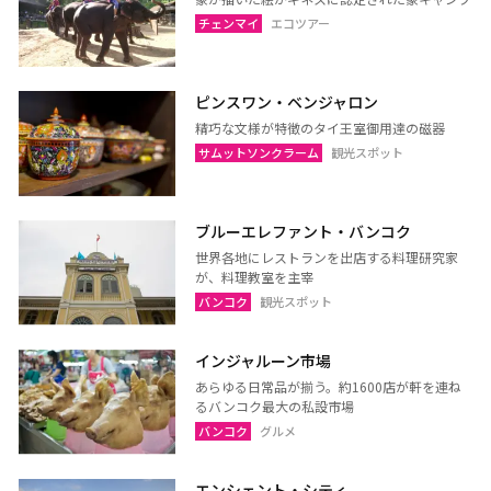
ウドーンターニー
コーンケーン
チェンマイ
エコツアー
ナコーンラーチャシーマー
ウボンラーチャターニー
（コラート）
（ウボン）
ピンスワン・ベンジャロン
カラシン
ルーイ
精巧な文様が特徴のタイ王室御用達の磁器
サコンナコーン
ナコーンパノム
サムットソンクラーム
観光スポット
ノーンカーイ
ノーンブアランプー
ブンカーン
ムックダーハーン
ブルーエレファント・バンコク
ローイエット
マハーサーラカーム
世界各地にレストランを出店する料理研究家
が、料理教室を主宰
ブリーラム
ヤソートーン
バンコク
観光スポット
シーサケート
アムナートチャルーン
スリン
チャイヤプーム
インジャルーン市場
北イサーン
南イサーン
あらゆる日常品が揃う。約1600店が軒を連ね
るバンコク最大の私設市場
バンコク
グルメ
パタヤ（チョンブリー）
トラート
エンシェント・シティ