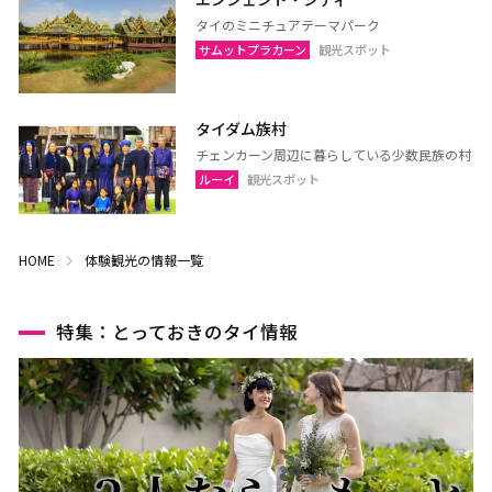
ラヨーン（サメット島）
チャンタブリー
タイのミニチュアテーマパーク
サムットプラカーン
観光スポット
サケーオ
チャチューンサオ
プラーチーンブリー
ナコーンナーヨック
サムットプラカーン
タイダム族村
チェンカーン周辺に暮らしている少数民族の村
ルーイ
観光スポット
バンコク
サムットソンクラーム
アユタヤ
ナコーンパトム
HOME
体験観光の情報一覧
カンチャナブリー
ホアヒン（プラチュアッブ
キリカン）
特集：とっておきのタイ情報
チャアム（ペッチャブリ
アーントーン
ー）
チャイナート
ロッブリー
ノンタブリー
パトゥムターニー
ペッチャブリー
プラチュアップキリカン