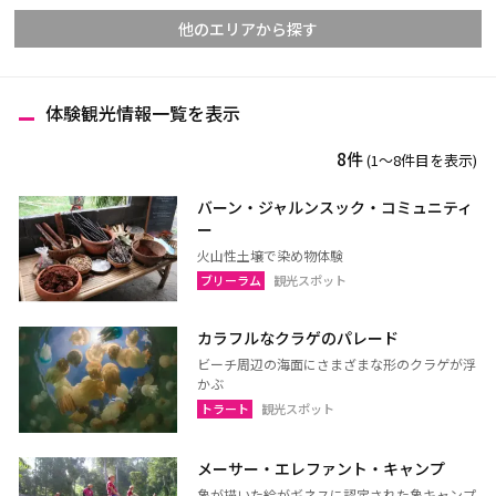
他のエリアから探す
体験観光情報一覧を表示
チェンマイ
チェンライ
8件
(1〜8件目を表示)
メーホンソーン
ランパーン
ランプーン
スコータイ
バーン・ジャルンスック・コミュニティ
ー
ターク
カンペーンペット
火山性土壌で染め物体験
ピッサヌローク
ナコーンサワン
ブリーラム
観光スポット
ナーン
パヤオ
カラフルなクラゲのパレード
プレー
ペッチャブーン
ビーチ周辺の海面にさまざまな形のクラゲが浮
ピチット
ウッタラディット
かぶ
トラート
観光スポット
ウタイターニー
メーサー・エレファント・キャンプ
象が描いた絵がギネスに認定された象キャンプ