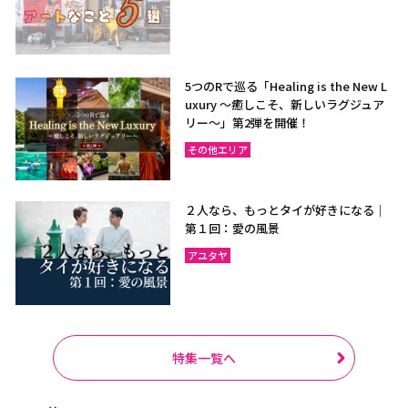
5つのRで巡る「Healing is the New L
uxury ～癒しこそ、新しいラグジュア
リー〜」第2弾を開催！
その他エリア
２人なら、もっとタイが好きになる｜
第１回：愛の風景
アユタヤ
特集一覧へ