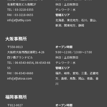
有楽町電気ビル南館2F
休日：土日祝祭日
TEL：03-3218-0355
テレワーク：水
FAX：03-3218-0655
管轄エリア
info[at]tattky.com
北海道、東北地方、石川、富山、
新潟、関東地方、静岡
大阪事務所
〒550-0013
オープン時間
大阪府大阪市西区新町1-4-26
9:00～12:00／13:00～17:00
四ツ橋グランドビル
休日：土日祝祭日
TEL：06-6543-6654, 06-6543-66
テレワーク：水
55
管轄エリア
FAX：06-6543-6660
福井、岐阜、愛知、三重、近畿地
info[at]tatosa.com
方、島根、鳥取、岡山、徳島、香
川
福岡事務所
〒812-0027
オープン時間