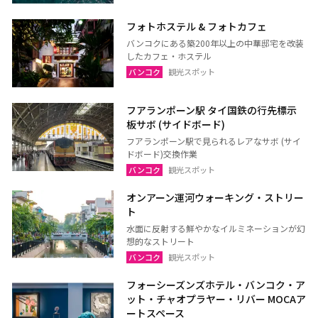
フォトホステル & フォトカフェ
バンコクにある築200年以上の中華邸宅を改装
したカフェ・ホステル
バンコク
観光スポット
フアランポーン駅 タイ国鉄の行先標示
板サボ (サイドボード)
フアランポーン駅で見られるレアなサボ (サイ
ドボード)交換作業
バンコク
観光スポット
オンアーン運河ウォーキング・ストリー
ト
水面に反射する鮮やかなイルミネーションが幻
想的なストリート
バンコク
観光スポット
フォーシーズンズホテル・バンコク・ア
ット・チャオプラヤー・リバー MOCAア
ートスペース