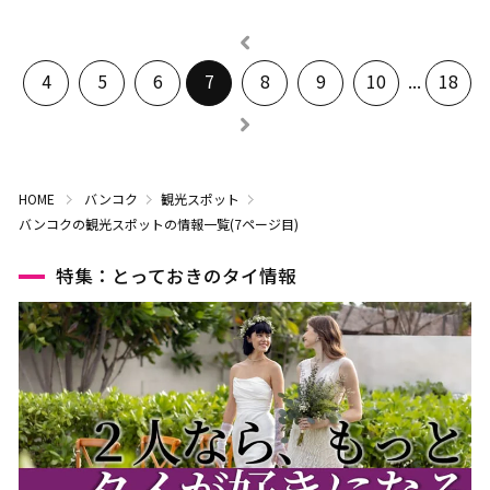
4
5
6
7
8
9
10
...
18
HOME
バンコク
観光スポット
バンコクの観光スポットの情報一覧(7ページ目)
特集：とっておきのタイ情報