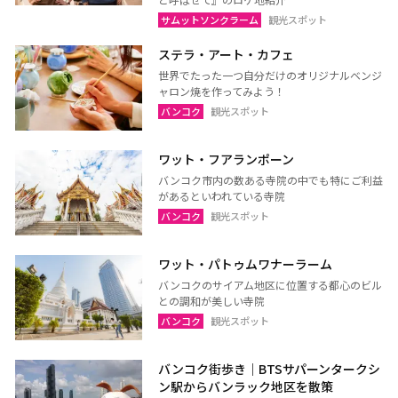
サムットソンクラーム
観光スポット
ステラ・アート・カフェ
世界でたった一つ自分だけのオリジナルベンジ
ャロン焼を作ってみよう！
バンコク
観光スポット
ワット・フアランポーン
バンコク市内の数ある寺院の中でも特にご利益
があるといわれている寺院
バンコク
観光スポット
ワット・パトゥムワナーラーム
バンコクのサイアム地区に位置する都心のビル
との調和が美しい寺院
バンコク
観光スポット
バンコク街歩き｜BTSサパーンタークシ
ン駅からバンラック地区を散策