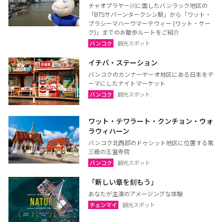
チャオプラヤー川に面したバンラック地区の
「BTSサパーンタークシン駅」から「ワット・
プラシーマハーウマーテウィー (ワット・ケー
ク)」までのお散歩ルートをご紹介
バンコク
観光スポット
イチバ・ステーション
バンコクのカンナーヤーオ地区にある日本をテ
ーマにしたナイトマーケット
バンコク
観光スポット
ワット・テワラート・クンチョン・ウォ
ラウィハーン
バンコク北西部のドゥシット地区に位置する第
三級の王室寺院
バンコク
観光スポット
「新しい章を刻もう」
あなたが主演のアメージングな体験
チェンマイ
観光スポット