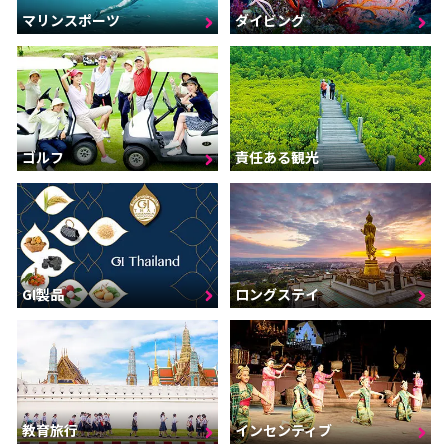
マリンスポーツ
ダイビング
ゴルフ
責任ある観光
GI製品
ロングステイ
インセンティブ
教育旅行