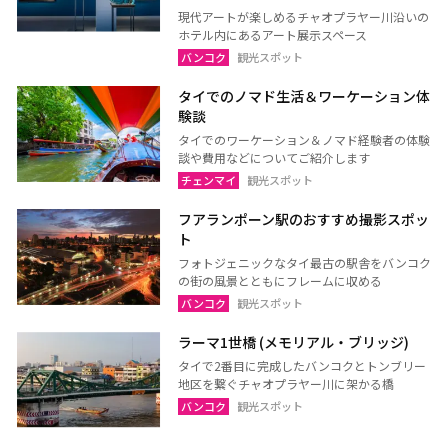
現代アートが楽しめるチャオプラヤー川沿いの
ホテル内にあるアート展示スペース
バンコク
観光スポット
タイでのノマド生活＆ワーケーション体
験談
タイでのワーケーション＆ノマド経験者の体験
談や費用などについてご紹介します
チェンマイ
観光スポット
フアランポーン駅のおすすめ撮影スポッ
ト
フォトジェニックなタイ最古の駅舎をバンコク
の街の風景とともにフレームに収める
バンコク
観光スポット
ラーマ1世橋 (メモリアル・ブリッジ)
タイで2番目に完成したバンコクとトンブリー
地区を繋ぐチャオプラヤー川に架かる橋
バンコク
観光スポット