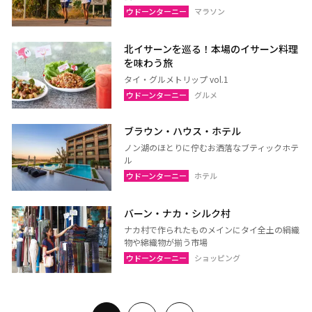
ウドーンターニー
マラソン
北イサーンを巡る！本場のイサーン料理
を味わう旅
タイ・グルメトリップ vol.1
ウドーンターニー
グルメ
ブラウン・ハウス・ホテル
ノン湖のほとりに佇むお洒落なブティックホテ
ル
ウドーンターニー
ホテル
バーン・ナカ・シルク村
ナカ村で作られたものメインにタイ全土の絹織
物や綿織物が揃う市場
ウドーンターニー
ショッピング