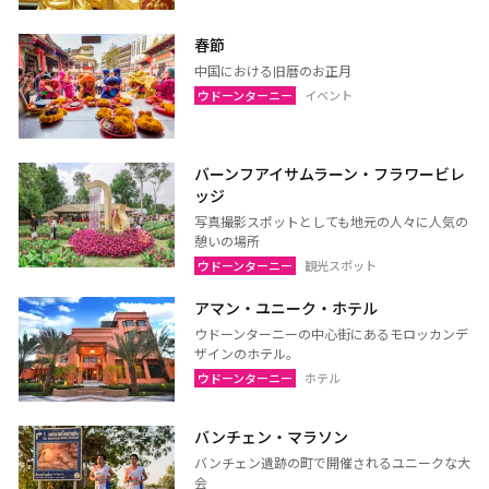
春節
中国における旧暦のお正月
ウドーンターニー
イベント
バーンフアイサムラーン・フラワービレ
ッジ
写真撮影スポットとしても地元の人々に人気の
憩いの場所
ウドーンターニー
観光スポット
アマン・ユニーク・ホテル
ウドーンターニーの中心街にあるモロッカンデ
ザインのホテル。
ウドーンターニー
ホテル
バンチェン・マラソン
バンチェン遺跡の町で開催されるユニークな大
会