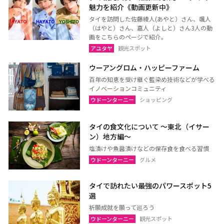
魅力を紹介《動画更新中》
タイを訪問した佐藤綾人(あやと）さん、颯人
（はやと）さん、嘉人（よしと）さん3人の動
画をこちらのページで紹介。
アユタヤ
観光スポット
ウーアングロム・ハッピーファーム
百年の知恵を受け継ぐ藍染め技術などが学べる
イノベーションコミュニティ
ウドーンターニー
ショッピング
タイの食文化について 〜東北（イサー
ン）地方編〜
塩漬けや魚醤漬けなどの保存食を食べる習慣
ウドーンターニー
グルメ
タイで訪れたい最強のパワースポット5
選
祈願成就を願って巡ろう
ウドーンターニー
観光スポット