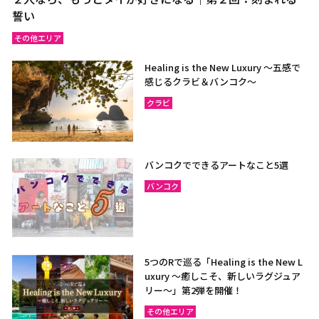
誓い
その他エリア
Healing is the New Luxury ～五感で
感じるクラビ＆バンコク～
クラビ
バンコクでできるアートなこと5選
バンコク
5つのRで巡る「Healing is the New L
uxury ～癒しこそ、新しいラグジュア
リー〜」第2弾を開催！
その他エリア