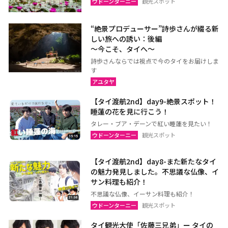
ウドーンターニー
観光スポット
“絶景プロデューサー”詩歩さんが綴る新
しい旅への誘い：後編
～今こそ、タイへ～
詩歩さんならでは視点で今のタイをお届けしま
す
アユタヤ
【タイ渡航2nd】day9-絶景スポット！
睡蓮の花を見に行こう！
タレー・ブア・デーンで紅い睡蓮を見たい！
ウドーンターニー
観光スポット
【タイ渡航2nd】day8-また新たなタイ
の魅力発見しました。不思議な仏像、イ
サン料理も紹介！
不思議な仏像、イーサン料理も紹介！
ウドーンターニー
観光スポット
タイ観光大使「佐藤三兄弟」ー タイの