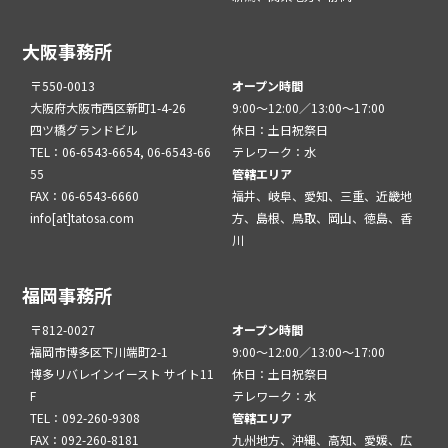
大阪事務所
〒550-0013
オープン時間
大阪府大阪市西区新町1-4-26
9:00～12:00／13:00～17:00
四ツ橋グランドビル
休日：土日祝祭日
TEL：06-6543-6654, 06-6543-66
テレワーク：水
55
管轄エリア
FAX：06-6543-6660
福井、岐阜、愛知、三重、近畿地
info[at]tatosa.com
方、島根、鳥取、岡山、徳島、香
川
福岡事務所
〒812-0027
オープン時間
福岡市博多区下川端町2-1
9:00～12:00／13:00～17:00
博多リバレインイースト サイト11
休日：土日祝祭日
F
テレワーク：水
TEL：092-260-9308
管轄エリア
FAX：092-260-8181
九州地方、沖縄、高知、愛媛、広