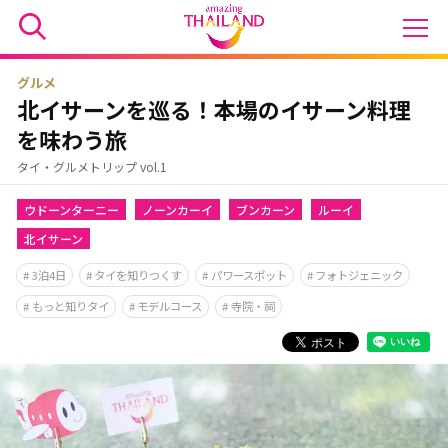
グルメ
北イサーンを巡る！本場のイサーン料理
を味わう旅
タイ・グルメトリップ vol.1
ウドーンターニー
ノーンカーイ
ブンカーン
ルーイ
北イサーン
3泊4日
タイを知りつくす
パワースポット
フォトジェニック
もっと知りタイ
モデルコース
寺院・祠