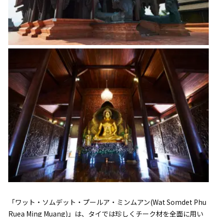
「ワット・ソムデット・プールア・ミンムアン(Wat Somdet Phu
Ruea Ming Muang)」は、タイでは珍しくチーク材を全面に用い