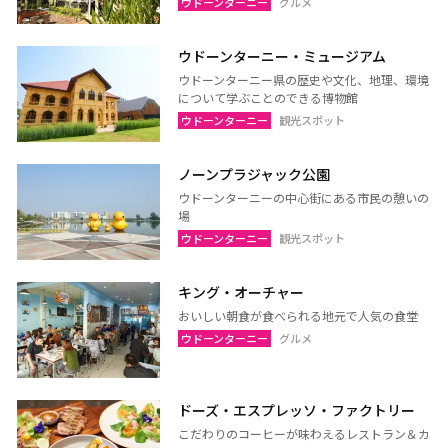
ウドーンターニー
グルメ
ウドーンターニー・ミュージアム
ウドーンターニー県の歴史や文化、地理、環境
について学ぶことのできる博物館
ウドーンターニー
観光スポット
ノーンプラジャック公園
ウドーンターニーの中心街にある市民の憩いの
場
ウドーンターニー
観光スポット
キング・オーチャー
おいしい朝食が食べられる地元で人気の食堂
ウドーンターニー
グルメ
ドーズ・エスプレッソ・ファクトリー
こだわりのコーヒーが味わえるレストラン＆カ