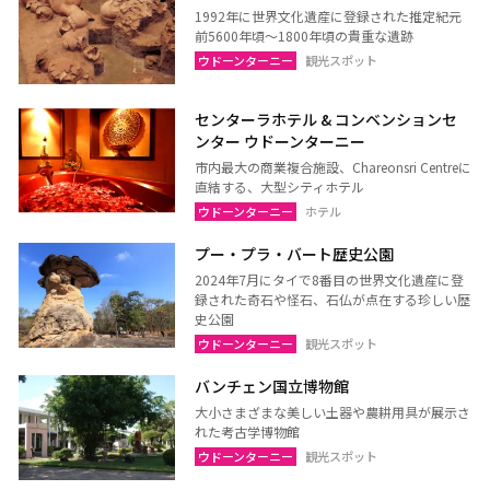
1992年に世界文化遺産に登録された推定紀元
前5600年頃～1800年頃の貴重な遺跡
ウドーンターニー
観光スポット
センターラホテル & コンベンションセ
ンター ウドーンターニー
市内最大の商業複合施設、Chareonsri Centreに
直結する、大型シティホテル
ウドーンターニー
ホテル
プー・プラ・バート歴史公園
2024年7月にタイで8番目の世界文化遺産に登
録された奇石や怪石、石仏が点在する珍しい歴
史公園
ウドーンターニー
観光スポット
バンチェン国立博物館
大小さまざまな美しい土器や農耕用具が展示さ
れた考古学博物館
ウドーンターニー
観光スポット