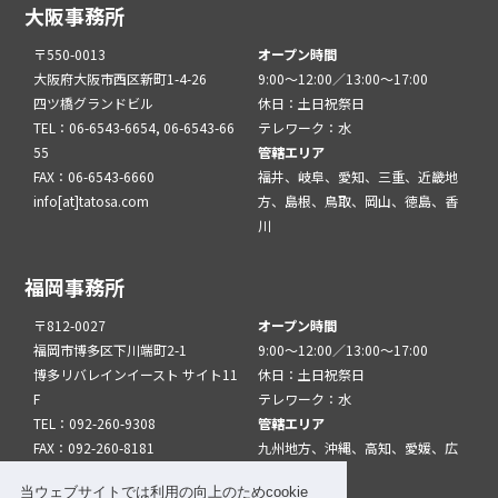
大阪事務所
〒550-0013
オープン時間
大阪府大阪市西区新町1-4-26
9:00～12:00／13:00～17:00
四ツ橋グランドビル
休日：土日祝祭日
TEL：06-6543-6654, 06-6543-66
テレワーク：水
55
管轄エリア
FAX：06-6543-6660
福井、岐阜、愛知、三重、近畿地
info[at]tatosa.com
方、島根、鳥取、岡山、徳島、香
川
福岡事務所
〒812-0027
オープン時間
福岡市博多区下川端町2-1
9:00～12:00／13:00～17:00
博多リバレインイースト サイト11
休日：土日祝祭日
F
テレワーク：水
TEL：092-260-9308
管轄エリア
FAX：092-260-8181
九州地方、沖縄、高知、愛媛、広
info[at]tatfuk.com
島、山口
当ウェブサイトでは利用の向上のためcookie