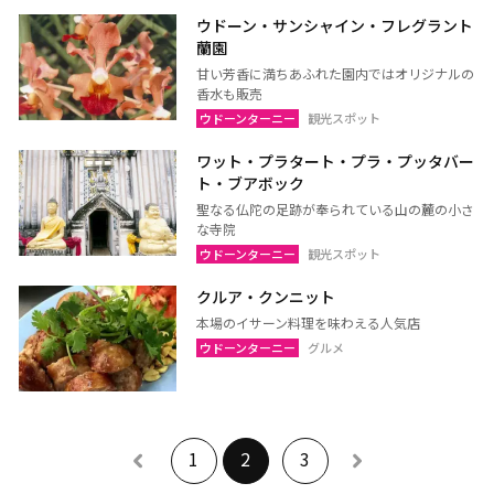
ウドーン・サンシャイン・フレグラント
蘭園
甘い芳香に満ちあふれた園内ではオリジナルの
香水も販売
ウドーンターニー
観光スポット
ワット・プラタート・プラ・プッタバー
ト・ブアボック
聖なる仏陀の足跡が奉られている山の麓の小さ
な寺院
ウドーンターニー
観光スポット
クルア・クンニット
本場のイサーン料理を味わえる人気店
ウドーンターニー
グルメ
1
2
3