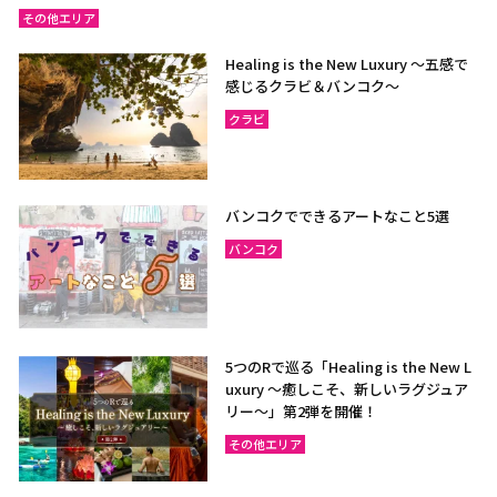
その他エリア
Healing is the New Luxury ～五感で
感じるクラビ＆バンコク～
クラビ
バンコクでできるアートなこと5選
バンコク
5つのRで巡る「Healing is the New L
uxury ～癒しこそ、新しいラグジュア
リー〜」第2弾を開催！
その他エリア