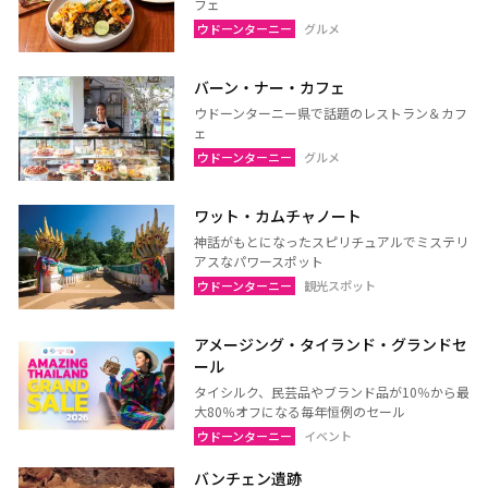
フェ
ウドーンターニー
グルメ
バーン・ナー・カフェ
ウドーンターニー県で話題のレストラン＆カフ
ェ
ウドーンターニー
グルメ
ワット・カムチャノート
神話がもとになったスピリチュアルでミステリ
アスなパワースポット
ウドーンターニー
観光スポット
アメージング・タイランド・グランドセ
ール
タイシルク、民芸品やブランド品が10％から最
大80％オフになる毎年恒例のセール
ウドーンターニー
イベント
バンチェン遺跡