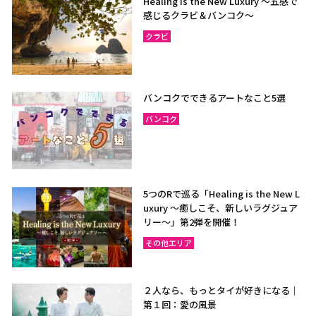
Healing is the New Luxury ～五感で
感じるクラビ＆バンコク～
クラビ
バンコクでできるアートなこと5選
バンコク
5つのRで巡る「Healing is the New L
uxury ～癒しこそ、新しいラグジュア
リー〜」第2弾を開催！
その他エリア
２人なら、もっとタイが好きになる｜
第１回：愛の風景