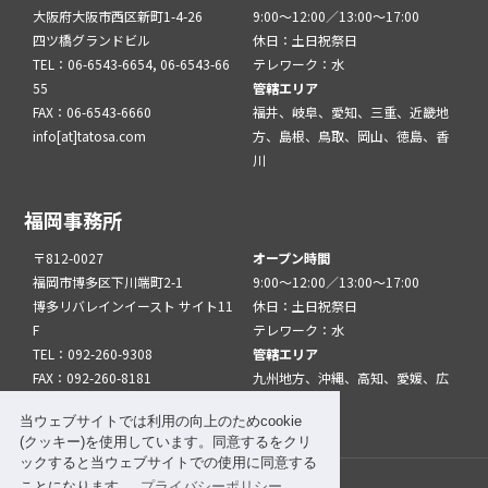
大阪府大阪市西区新町1-4-26
9:00～12:00／13:00～17:00
四ツ橋グランドビル
休日：土日祝祭日
TEL：06-6543-6654, 06-6543-66
テレワーク：水
55
管轄エリア
FAX：06-6543-6660
福井、岐阜、愛知、三重、近畿地
info[at]tatosa.com
方、島根、鳥取、岡山、徳島、香
川
福岡事務所
〒812-0027
オープン時間
福岡市博多区下川端町2-1
9:00～12:00／13:00～17:00
博多リバレインイースト サイト11
休日：土日祝祭日
F
テレワーク：水
TEL：092-260-9308
管轄エリア
FAX：092-260-8181
九州地方、沖縄、高知、愛媛、広
info[at]tatfuk.com
島、山口
当ウェブサイトでは利用の向上のためcookie
(クッキー)を使用しています。同意するをクリ
ックすると当ウェブサイトでの使用に同意する
ことになります。
プライバシーポリシー