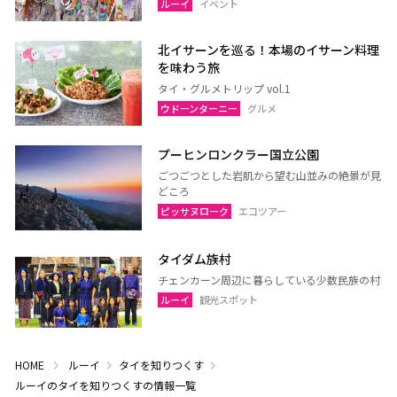
ルーイ
イベント
北イサーンを巡る！本場のイサーン料理
を味わう旅
タイ・グルメトリップ vol.1
ウドーンターニー
グルメ
プーヒンロンクラー国立公園
ごつごつとした岩肌から望む山並みの絶景が見
どころ
ピッサヌローク
エコツアー
タイダム族村
チェンカーン周辺に暮らしている少数民族の村
ルーイ
観光スポット
HOME
ルーイ
タイを知りつくす
ルーイのタイを知りつくすの情報一覧