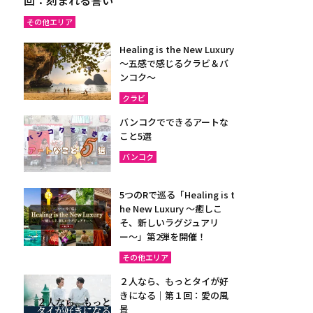
その他エリア
Healing is the New Luxury
～五感で感じるクラビ＆バ
ンコク～
クラビ
バンコクでできるアートな
こと5選
バンコク
5つのRで巡る「Healing is t
he New Luxury ～癒しこ
そ、新しいラグジュアリ
ー〜」第2弾を開催！
その他エリア
２人なら、もっとタイが好
きになる｜第１回：愛の風
景