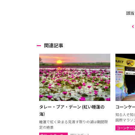
該当
関連記事
タレー・ブア・デーン (紅い睡蓮の
コーンケ
海）
知る人ぞ知
国際マラソ
睡蓮で紅く染まる見渡す限りの湖は期間限
定の絶景
コーンケー