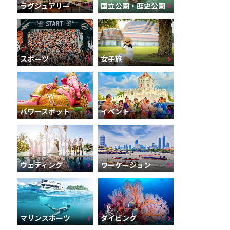
ラグジュアリー
国立公園・歴史公園
スポーツ
女子旅
パワースポット
イベント
ウェディング
ワーケーション
マリンスポーツ
ダイビング