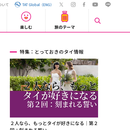
ついて
TAT Global（ENG）
楽しむ
旅のテーマ
Inst
2026/08/04
特集：とっておきのタイ情報
２人なら、もっとタイが好きになる｜第２
回：刻まれる誓い