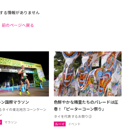
する情報がありません
前のページへ戻る
ーン国際マラソン
色鮮やかな精霊たちのパレードは圧
巻！「ピーターコーン祭り」
るタイの東北地方コーンケーン
ン
タイを代表するお祭り②
ン
マラソン
ルーイ
イベント