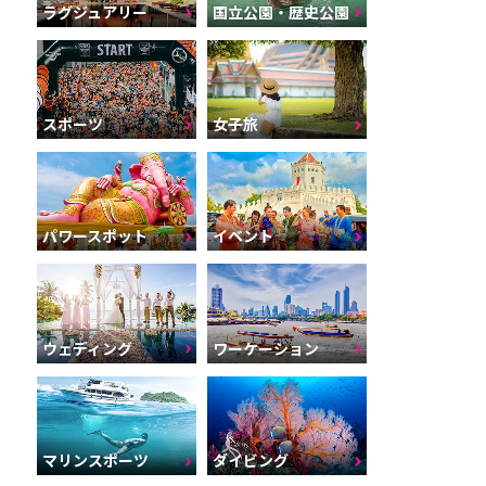
ラグジュアリー
国立公園・歴史公園
スポーツ
女子旅
パワースポット
イベント
ウェディング
ワーケーション
マリンスポーツ
ダイビング