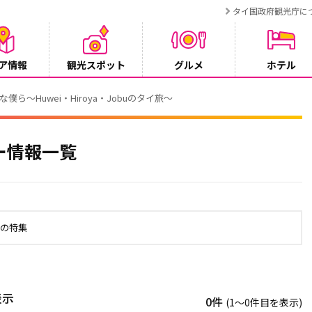
タイ国政府観光庁に
ア情報
観光スポット
グルメ
ホテル
ク・ホテル：特別宿泊プランのご案内
ー情報一覧
オの特集
表示
0件
(1〜0件目を表示)