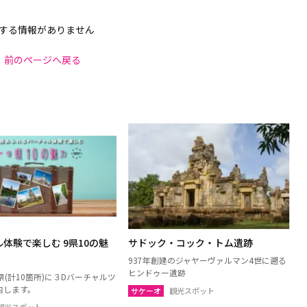
する情報がありません
前のページへ戻る
体験で楽しむ 9県10の魅
サドック・コック・トム遺跡
937年創建のジャヤーヴァルマン4世に遡る
ヒンドゥー遺跡
(計10箇所)に３Dバーチャルツ
内します。
サケーオ
観光スポット