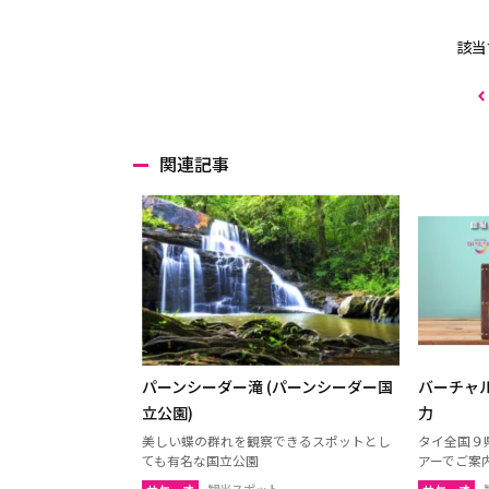
該当
関連記事
パーンシーダー滝 (パーンシーダー国
バーチャル
立公園)
力
美しい蝶の群れを観察できるスポットとし
タイ全国９県
ても有名な国立公園
アーでご案