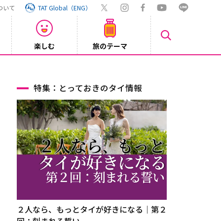
ついて
TAT Global（ENG）
楽しむ
旅のテーマ
【大阪】
2026/08/06
特集：とっておきのタイ情報
２人なら、もっとタイが好きになる｜第２
回：刻まれる誓い