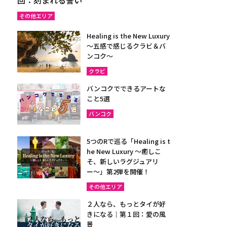
その他エリア
Healing is the New Luxury
～五感で感じるクラビ＆バ
ンコク～
クラビ
バンコクでできるアートな
こと5選
バンコク
5つのRで巡る「Healing is t
he New Luxury ～癒しこ
そ、新しいラグジュアリ
ー〜」第2弾を開催！
その他エリア
２人なら、もっとタイが好
きになる｜第１回：愛の風
景