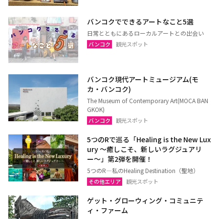
ウドーンターニー
コーンケーン
バンコクでできるアートなこと5選
ナコーンラーチャシーマー
ウボンラーチャターニー
日常とともにあるローカルアートとの出会い
（コラート）
（ウボン）
バンコク
観光スポット
カラシン
ルーイ
サコンナコーン
ナコーンパノム
バンコク現代アートミュージアム(モ
ノーンカーイ
ノーンブアランプー
カ・バンコク)
ブンカーン
ムックダーハーン
The Museum of Contemporary Art(MOCA BAN
GKOK)
ローイエット
マハーサーラカーム
バンコク
観光スポット
ブリーラム
ヤソートーン
5つのRで巡る「Healing is the New Lux
シーサケート
アムナートチャルーン
ury ～癒しこそ、新しいラグジュアリ
ー〜」第2弾を開催！
スリン
チャイヤプーム
5つのR―私のHealing Destination（聖地）
北イサーン
南イサーン
その他エリア
観光スポット
ゲット・グローウィング・コミュニテ
ィ・ファーム
パタヤ（チョンブリー）
トラート