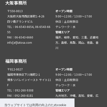
大阪事務所
〒550-0013
オープン時間
大阪府大阪市西区新町1-4-26
9:00～12:00／13:00～17:00
四ツ橋グランドビル
休日：土日祝祭日
TEL：06-6543-6654, 06-6543-66
テレワーク：水
55
管轄エリア
FAX：06-6543-6660
福井、岐阜、愛知、三重、近畿地
info[at]tatosa.com
方、島根、鳥取、岡山、徳島、香
川
福岡事務所
〒812-0027
オープン時間
福岡市博多区下川端町2-1
9:00～12:00／13:00～17:00
博多リバレインイースト サイト11
休日：土日祝祭日
F
テレワーク：水
TEL：092-260-9308
管轄エリア
FAX：092-260-8181
九州地方、沖縄、高知、愛媛、広
info[at]tatfuk.com
島、山口
当ウェブサイトでは利用の向上のためcookie