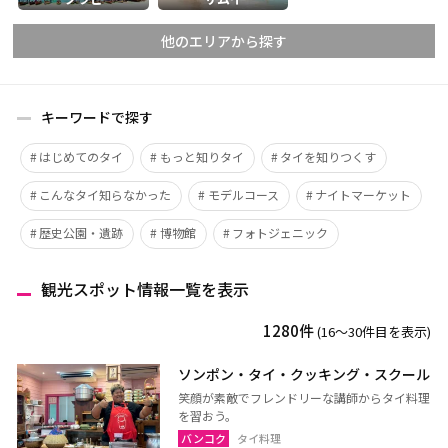
他のエリアから探す
キーワードで探す
チェンマイ
チェンライ
はじめてのタイ
もっと知りタイ
タイを知りつくす
メーホンソーン
ランパーン
こんなタイ知らなかった
モデルコース
ナイトマーケット
ランプーン
スコータイ
ターク
カンペーンペット
歴史公園・遺跡
博物館
フォトジェニック
ピッサヌローク
ナコーンサワン
観光スポット情報一覧を表示
ナーン
パヤオ
プレー
ペッチャブーン
1280件
(16〜30件目を表示)
ピチット
ウッタラディット
ソンポン・タイ・クッキング・スクール
ウタイターニー
笑顔が素敵でフレンドリーな講師からタイ料理
を習おう。
バンコク
タイ料理