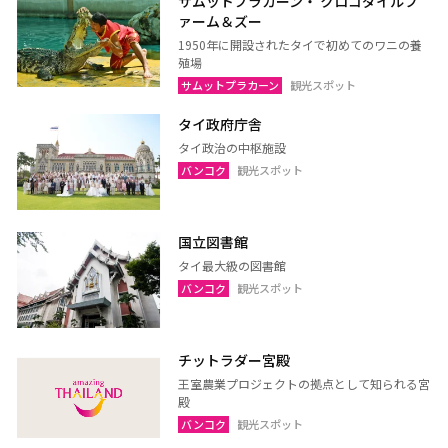
サムットプラカーン・ クロコダイルフ
ァーム＆ズー
ラーチャブリー
サムットサーコーン
1950年に開設されたタイで初めてのワニの養
サラブリー
シンブリー
殖場
サムットプラカーン
観光スポット
スパンブリー
タイ政府庁舎
タイ政治の中枢施設
バンコク
観光スポット
プーケット
サムイ島（スラーターニ
ー）
クラビ
ランタ島（クラビ）
国立図書館
トラン
パンガー
タイ最大級の図書館
バンコク
観光スポット
カオラック（パンガー）
チュンポーン
ナラーティワート
ナコーンシータマラート
パッターニー
パッタルン
チットラダー宮殿
王室農業プロジェクトの拠点として知られる宮
ラノーン
サトゥーン
殿
ソンクラー
スラーターニー
バンコク
観光スポット