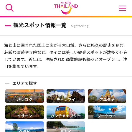
観光スポット情報一覧
Sightseeing
海と山に囲まれた国土に広がる大自然、さらに悠久の歴史を刻む
荘厳な遺跡や寺院など、タイには美しい観光スポットが数多く存在
しています。近年は、洗練された商業施設も続々とオープンし、注
目を集めています。
エリアで探す
バンコク
チェンマイ
アユタヤ
カンチャナブリー
プーケット
イサーン
クラビ
サムイ