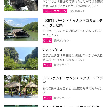
バンコクから日帰りで訪れることができる家族
で楽しめるアクティビティが満載のスポット
ラヨーン（サメット島）
チャンタブリー
サムットプラカーン
観光スポット
サケーオ
チャチューンサオ
【CBT】バーン・ナイナン・コミュニテ
プラーチーンブリー
ナコーンナーヨック
ィ｜クラビ県
サムットプラカーン
エコツーリズムの先駆的なモデルになっている
コミュニティ
クラビ
観光スポット
バンコク
サムットソンクラーム
カオ・ガロス
自然が生み出す不思議な現象と手付かずの大自
アユタヤ
ナコーンパトム
然のパワーを感じられるスポット
カンチャナブリー
ホアヒン（プラチュアッブ
クラビ
観光スポット
キリカン）
エレファント・サンクチュアリー・クラ
チャアム（ペッチャブリ
アーントーン
ビ
ー）
象の保護を主な目的とした家族経営の象キャン
チャイナート
ロッブリー
プ
クラビ
観光スポット
ノンタブリー
パトゥムターニー
ペッチャブリー
プラチュアップキリカン