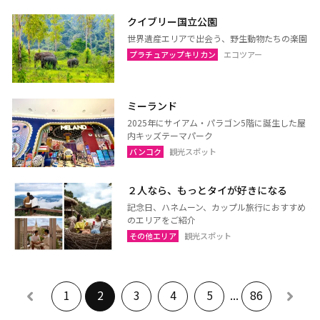
ヤラー
クイブリー国立公園
世界遺産エリアで出会う、野生動物たちの楽園
プラチュアップキリカン
エコツアー
ミーランド
2025年にサイアム・パラゴン5階に誕生した屋
内キッズテーマパーク
バンコク
観光スポット
２人なら、もっとタイが好きになる
記念日、ハネムーン、カップル旅行におすすめ
のエリアをご紹介
その他エリア
観光スポット
1
2
3
4
5
...
86