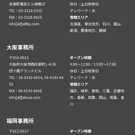
有楽町電気ビル南館2F
休日：土日祝祭日
TEL：03-3218-0355
テレワーク：水
FAX：03-3218-0655
管轄エリア
info[at]tattky.com
北海道、東北地方、石川、富山、
新潟、関東地方、静岡
大阪事務所
〒550-0013
オープン時間
大阪府大阪市西区新町1-4-26
9:00～12:00／13:00～17:00
四ツ橋グランドビル
休日：土日祝祭日
TEL：06-6543-6654, 06-6543-66
テレワーク：水
55
管轄エリア
FAX：06-6543-6660
福井、岐阜、愛知、三重、近畿地
info[at]tatosa.com
方、島根、鳥取、岡山、徳島、香
川
福岡事務所
〒812-0027
オープン時間