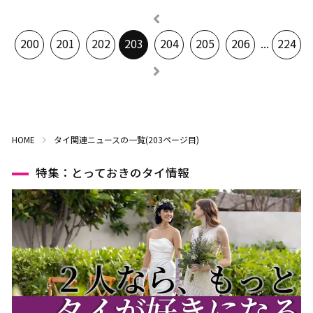
200
201
202
203
204
205
206
...
224
HOME
タイ関連ニュースの一覧(203ページ目)
特集：とっておきのタイ情報