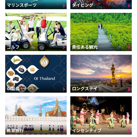
マリンスポーツ
ダイビング
ゴルフ
責任ある観光
GI製品
ロングステイ
インセンティブ
教育旅行