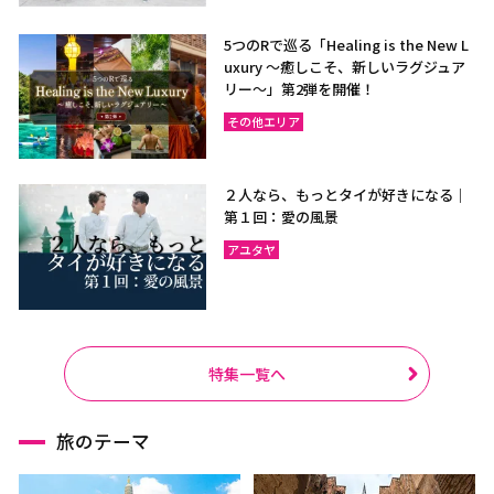
5つのRで巡る「Healing is the New L
uxury ～癒しこそ、新しいラグジュア
リー〜」第2弾を開催！
その他エリア
２人なら、もっとタイが好きになる｜
第１回：愛の風景
アユタヤ
特集一覧へ
旅のテーマ