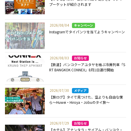
プーケットが紹介されます
2026/08/04
Instagramでタイパンツを当てようキャンペーン
2026/08/03
【鉄道】バンコクーアユタヤを結ぶ冷房列車「S
RT BANGKOK CONNEX」8月1日運行開始
2026/07/30
【旅ログ】タイで見つけた、空よりも自由な僕
ら～Huwei・Hiroya・Jobuのタイ旅～
2026/07/29
【ホテル】アナンタラ・サイアム・バンコク・