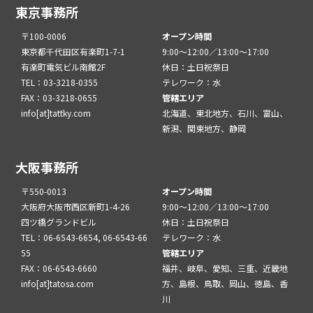
東京事務所
〒100-0006
オープン時間
東京都千代田区有楽町1-7-1
9:00～12:00／13:00～17:00
有楽町電気ビル南館2F
休日：土日祝祭日
TEL：03-3218-0355
テレワーク：水
FAX：03-3218-0655
管轄エリア
info[at]tattky.com
北海道、東北地方、石川、富山、
新潟、関東地方、静岡
大阪事務所
〒550-0013
オープン時間
大阪府大阪市西区新町1-4-26
9:00～12:00／13:00～17:00
四ツ橋グランドビル
休日：土日祝祭日
TEL：06-6543-6654, 06-6543-66
テレワーク：水
55
管轄エリア
FAX：06-6543-6660
福井、岐阜、愛知、三重、近畿地
info[at]tatosa.com
方、島根、鳥取、岡山、徳島、香
川