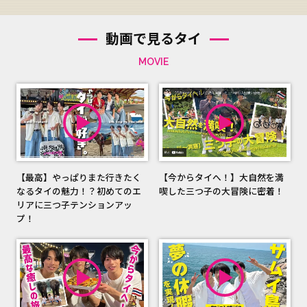
動画で見るタイ
MOVIE
【最高】やっぱりまた行きたく
【今からタイへ！】大自然を満
なるタイの魅力！？初めてのエ
喫した三つ子の大冒険に密着！
リアに三つ子テンションアッ
プ！