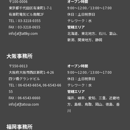
〒100-0006
オープン時間
東京都千代田区有楽町1-7-1
9:00～12:00／13:00～17:00
有楽町電気ビル南館2F
休日：土日祝祭日
TEL：03-3218-0355
テレワーク：水
FAX：03-3218-0655
管轄エリア
info[at]tattky.com
北海道、東北地方、石川、富山、
新潟、関東地方、静岡
大阪事務所
〒550-0013
オープン時間
大阪府大阪市西区新町1-4-26
9:00～12:00／13:00～17:00
四ツ橋グランドビル
休日：土日祝祭日
TEL：06-6543-6654, 06-6543-66
テレワーク：水
55
管轄エリア
FAX：06-6543-6660
福井、岐阜、愛知、三重、近畿地
info[at]tatosa.com
方、島根、鳥取、岡山、徳島、香
川
福岡事務所