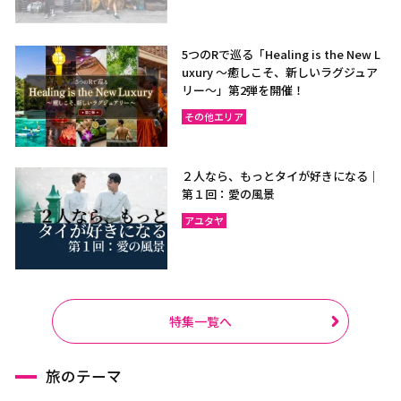
5つのRで巡る「Healing is the New L
uxury ～癒しこそ、新しいラグジュア
リー〜」第2弾を開催！
その他エリア
２人なら、もっとタイが好きになる｜
第１回：愛の風景
アユタヤ
特集一覧へ
旅のテーマ