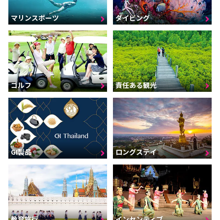
マリンスポーツ
ダイビング
ゴルフ
責任ある観光
GI製品
ロングステイ
インセンティブ
教育旅行