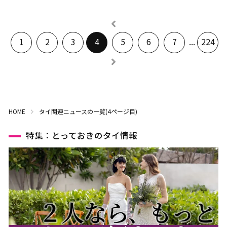
1
2
3
4
5
6
7
...
224
HOME
タイ関連ニュースの一覧(4ページ目)
特集：とっておきのタイ情報